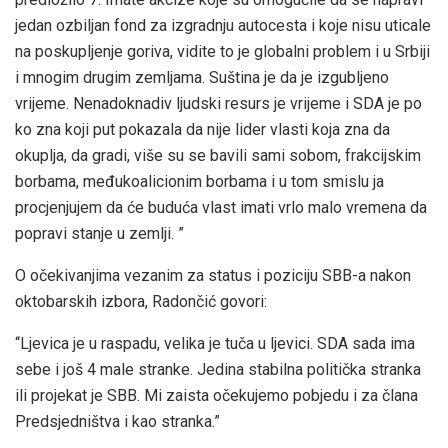
jedan ozbiljan fond za izgradnju autocesta i koje nisu uticale
na poskupljenje goriva, vidite to je globalni problem i u Srbiji
i mnogim drugim zemljama. Suština je da je izgubljeno
vrijeme. Nenadoknadiv ljudski resurs je vrijeme i SDA je po
ko zna koji put pokazala da nije lider vlasti koja zna da
okuplja, da gradi, više su se bavili sami sobom, frakcijskim
borbama, međukoalicionim borbama i u tom smislu ja
procjenjujem da će buduća vlast imati vrlo malo vremena da
popravi stanje u zemlji. ”
O očekivanjima vezanim za status i poziciju SBB-a nakon
oktobarskih izbora, Radončić govori:
“Ljevica je u raspadu, velika je tuča u ljevici. SDA sada ima
sebe i još 4 male stranke. Jedina stabilna politička stranka
ili projekat je SBB. Mi zaista očekujemo pobjedu i za člana
Predsjedništva i kao stranka.”