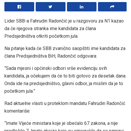
Lider SBB-a Fahrudin Radončić je u razgovoru za N1 kazao
da će njegova stranka ime kandidata za člana
Predsjedništva otkriti početkom jula.
Na pitanje kada će SBB zvanično saopštiti ime kandidata za
člana Predsjedništva BiH, Radončić odgovara:
“Sada mjesni i općinski odbori vrše evidenciju svih
kandidata, ja očekujem da će to biti gotovo za desetak dana.
Onda ide na predsjedništvo, glavni odbor, ja mislim da je to
početkom jula.”
Rad aktuelne vlasti u proteklom mandatu Fahrudin Radončić
komentariše:
“Imate Vijeće ministara koje je obećalo 67 zakona, a nije
predložilo 7. Imate akcize koje su omogućile da se napravi