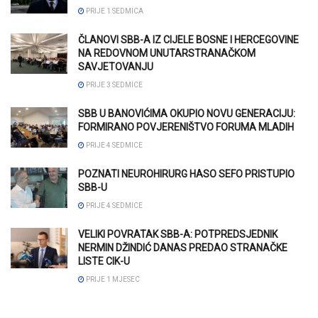
PRIJE 1 SEDMICA
ČLANOVI SBB-A IZ CIJELE BOSNE I HERCEGOVINE
NA REDOVNOM UNUTARSTRANAČKOM
SAVJETOVANJU
PRIJE 3 SEDMICE
SBB U BANOVIĆIMA OKUPIO NOVU GENERACIJU:
FORMIRANO POVJERENIŠTVO FORUMA MLADIH
PRIJE 4 SEDMICE
POZNATI NEUROHIRURG HASO SEFO PRISTUPIO
SBB-U
PRIJE 4 SEDMICE
VELIKI POVRATAK SBB-A: POTPREDSJEDNIK
NERMIN DŽINDIĆ DANAS PREDAO STRANAČKE
LISTE CIK-U
PRIJE 1 MJESEC