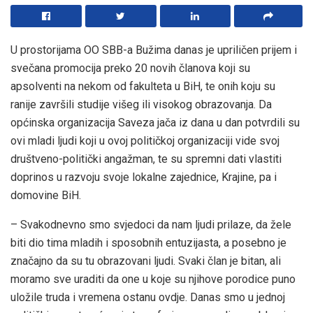
U prostorijama OO SBB-a Bužima danas je upriličen prijem i
svečana promocija preko 20 novih članova koji su
apsolventi na nekom od fakulteta u BiH, te onih koju su
ranije završili studije višeg ili visokog obrazovanja. Da
općinska organizacija Saveza jača iz dana u dan potvrdili su
ovi mladi ljudi koji u ovoj političkoj organizaciji vide svoj
društveno-politički angažman, te su spremni dati vlastiti
doprinos u razvoju svoje lokalne zajednice, Krajine, pa i
domovine BiH.
– Svakodnevno smo svjedoci da nam ljudi prilaze, da žele
biti dio tima mladih i sposobnih entuzijasta, a posebno je
značajno da su tu obrazovani ljudi. Svaki član je bitan, ali
moramo sve uraditi da one u koje su njihove porodice puno
uložile truda i vremena ostanu ovdje. Danas smo u jednoj