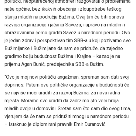
politički, neopterećenoj atmosferi razgovarali o problemima
naše općine, bez ikakvih obećanja i zloupotrebe teškog
stanja mladih na području Bužima. Ovaj tim će biti osnova
razvoja organizacije i jačanja Saveza, i upravo na mladim i
obrazovanima ćemo graditi Savez u narednom periodu. Ovo
je jedan zdrav i perspektivan tim SBB-a u koji pozivamo sve
Bužimljanke i Bužimljane da nam se pridruže, da zajedno
gradimo bolju budućnost Bužima i Krajine – kazao je na
prijemu Agan Bunić, predsjednika SBB-a Bužim.
“Ovo je moj novi politički angažman, spreman sam dati svoj
doprinos. Putem ove političke organizacije u budućnosti će
se najviše moći uraditi za razvoj Bužima, za nova radna
mjesta. Moramo sve uraditi da zadržimo što veći broja
mladih ovdje u domovini. Sretan sam što sam dio ovog tima,
vjerujem da će nam se pridružiti mnogi u narednom periodu
– istaknuo je diplomirani pravnik Emir Duranović.