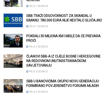
PRIJE 1 SEDMICA
SBB TRAŽI ODGOVORNOST ZA SKANDAL U
IGMANU: 780.000 EURA NIJE NESTALO SLUČAJNO
PRIJE 1 SEDMICA
POKRALI 30 MILIONA KM I MISLE DA ĆE PREVARA
PROĆI
PRIJE 2 SEDMICE
ČLANOVI SBB-A IZ CIJELE BOSNE I HERCEGOVINE
NA REDOVNOM UNUTARSTRANAČKOM
SAVJETOVANJU
PRIJE 3 SEDMICE
SBB U BANOVIĆIMA OKUPIO NOVU GENERACIJU:
FORMIRANO POVJERENIŠTVO FORUMA MLADIH
PRIJE 4 SEDMICE