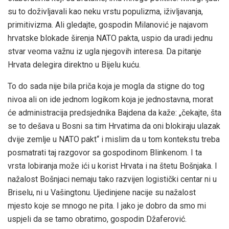
su to doživljavali kao neku vrstu populizma, iživljavanja,
primitivizma. Ali gledajte, gospodin Milanović je najavom
hrvatske blokade širenja NATO pakta, uspio da uradi jednu
stvar veoma važnu iz ugla njegovih interesa. Da pitanje
Hrvata delegira direktno u Bijelu kuću.
To do sada nije bila priča koja je mogla da stigne do tog
nivoa ali on ide jednom logikom koja je jednostavna, morat
će administracija predsjednika Bajdena da kaže: „čekajte, šta
se to dešava u Bosni sa tim Hrvatima da oni blokiraju ulazak
dvije zemlje u NATO pakt“ i mislim da u tom kontekstu treba
posmatrati taj razgovor sa gospodinom Blinkenom. I ta
vrsta lobiranja može ići u korist Hrvata i na štetu Bošnjaka. I
nažalost Bošnjaci nemaju tako razvijen logistički centar ni u
Briselu, ni u Vašingtonu. Ujedinjene nacije su nažalost
mjesto koje se mnogo ne pita. I jako je dobro da smo mi
uspjeli da se tamo obratimo, gospodin Džaferović.