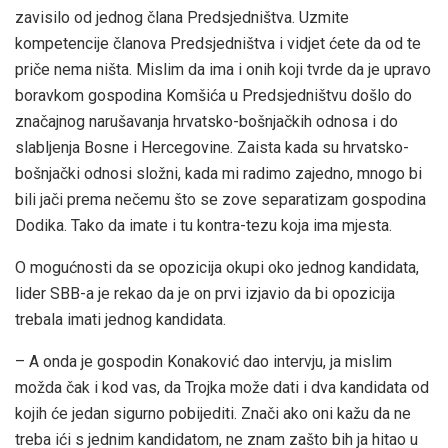
zavisilo od jednog člana Predsjedništva. Uzmite
kompetencije članova Predsjedništva i vidjet ćete da od te
priče nema ništa. Mislim da ima i onih koji tvrde da je upravo
boravkom gospodina Komšića u Predsjedništvu došlo do
značajnog narušavanja hrvatsko-bošnjačkih odnosa i do
slabljenja Bosne i Hercegovine. Zaista kada su hrvatsko-
bošnjački odnosi složni, kada mi radimo zajedno, mnogo bi
bili jači prema nečemu što se zove separatizam gospodina
Dodika. Tako da imate i tu kontra-tezu koja ima mjesta.
O mogućnosti da se opozicija okupi oko jednog kandidata,
lider SBB-a je rekao da je on prvi izjavio da bi opozicija
trebala imati jednog kandidata.
– A onda je gospodin Konaković dao intervju, ja mislim
možda čak i kod vas, da Trojka može dati i dva kandidata od
kojih će jedan sigurno pobijediti. Znači ako oni kažu da ne
treba ići s jednim kandidatom, ne znam zašto bih ja hitao u