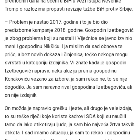
prethodnih dana na sceni u BiH u vezi istupa Nevenke
Tromp o razlozima propasti revizije tužbe BiH protiv Srbije.
– Problem je nastao 2017. godine i to je bio dio
predizborne kampanje 2018. godine. Gospodin Izetbegović
je zbog problema koji su nastali i Vijećnice se javno izvinio
meni i gospodinu Nikšiću. I ja mislim da sad obnova te
priče, a bez novih dokaza i činjenica, teško nekoga mogu
svrstati u kategoriju izdajnika. Vi znate kada je gospodin
Izetbegović napravio neku aluziju prema gospodinu
Konakoviću vezano za izbore, ja sam rekao ne, to se nije
dogodilo. Ja sam naravno rival gospodina Izetbegovića, ali
on nije izdajnik.
On možda je napravio grešku i jeste, ali drugo je veleizdaja,
to su teške riječi koje koriste kadrovi SDA koji su naučili
tamo da lako etiketiraju ljude, ja sam bio najveća žrtva takvih
etiketa. I sad imamo situaciju, ja sam to rekao i gospodinu