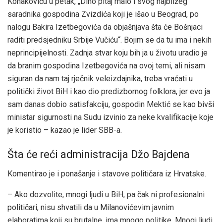
Konakoviću u petak, „Dino pitaj malo i svog najbližeg
saradnika gospodina Zvizdića koji je išao u Beograd, po
nalogu Bakira Izetbegovića da objašnjava šta će Bošnjaci
raditi predsjedniku Srbije Vučiću“. Bojim se da tu ima i nekih
neprincipijelnosti. Zadnja stvar koju bih ja u životu uradio je
da branim gospodina Izetbegovića na ovoj temi, ali nisam
siguran da nam taj rječnik veleizdajnika, treba vraćati u
politički život BiH i kao dio predizbornog folklora, jer evo ja
sam danas dobio satisfakciju, gospodin Mektić se kao bivši
ministar sigurnosti na Sudu izvinio za neke kvalifikacije koje
je koristio – kazao je lider SBB-a.
Šta će reći administracija Džo Bajdena
Komentirao je i ponašanje i stavove političara iz Hrvatske.
– Ako dozvolite, mnogi ljudi u BiH, pa čak ni profesionalni
političari, nisu shvatili da u Milanovićevim javnim
elaboratima koji su brutalne, ima mnogo politike. Mnogi ljudi