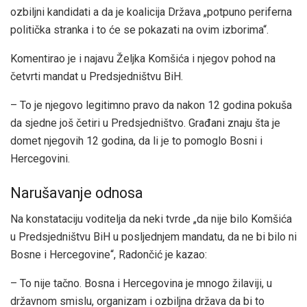
ozbiljni kandidati a da je koalicija Država „potpuno periferna
politička stranka i to će se pokazati na ovim izborima“.
Komentirao je i najavu Željka Komšića i njegov pohod na
četvrti mandat u Predsjedništvu BiH.
– To je njegovo legitimno pravo da nakon 12 godina pokuša
da sjedne još četiri u Predsjedništvo. Građani znaju šta je
domet njegovih 12 godina, da li je to pomoglo Bosni i
Hercegovini.
Narušavanje odnosa
Na konstataciju voditelja da neki tvrde „da nije bilo Komšića
u Predsjedništvu BiH u posljednjem mandatu, da ne bi bilo ni
Bosne i Hercegovine“, Radončić je kazao:
– To nije tačno. Bosna i Hercegovina je mnogo žilaviji, u
državnom smislu, organizam i ozbiljna država da bi to