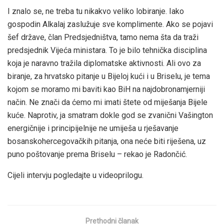
I znalo se, ne treba tu nikakvo veliko lobiranje. Iako
gospodin Alkalaj zaslužuje sve komplimente. Ako se pojavi
šef države, član Predsjedništva, tamo nema šta da traži
predsjednik Vijeća ministara. To je bilo tehnička disciplina
koja je naravno tražila diplomatske aktivnosti. Ali ovo za
biranje, za hrvatsko pitanje u Bijeloj kući i u Briselu, je tema
kojom se moramo mi baviti kao BiH na najdobronamjerniji
način. Ne znači da ćemo mi imati štete od miješanja Bijele
kuće. Naprotiv, ja smatram dokle god se zvanični Vašington
energičnije i principijelnije ne umiješa u rješavanje
bosanskohercegovačkih pitanja, ona neće biti riješena, uz
puno poštovanje prema Briselu – rekao je Radončić.
Cijeli intervju pogledajte u videoprilogu.
Prethodni članak