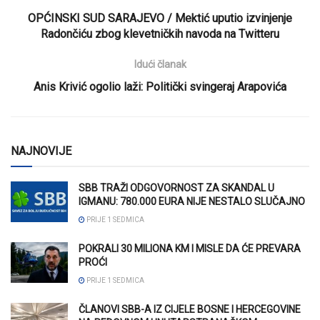
OPĆINSKI SUD SARAJEVO / Mektić uputio izvinjenje
Radončiću zbog klevetničkih navoda na Twitteru
Idući članak
Anis Krivić ogolio laži: Politički svingeraj Arapovića
NAJNOVIJE
SBB TRAŽI ODGOVORNOST ZA SKANDAL U
IGMANU: 780.000 EURA NIJE NESTALO SLUČAJNO
PRIJE 1 SEDMICA
POKRALI 30 MILIONA KM I MISLE DA ĆE PREVARA
PROĆI
PRIJE 1 SEDMICA
ČLANOVI SBB-A IZ CIJELE BOSNE I HERCEGOVINE