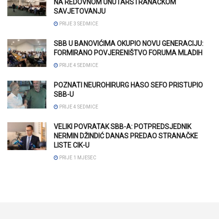
NA REDOVNOM UNUTARSTRANAČKOM
SAVJETOVANJU
PRIJE 3 SEDMICE
SBB U BANOVIĆIMA OKUPIO NOVU GENERACIJU:
FORMIRANO POVJERENIŠTVO FORUMA MLADIH
PRIJE 4 SEDMICE
POZNATI NEUROHIRURG HASO SEFO PRISTUPIO
SBB-U
PRIJE 4 SEDMICE
VELIKI POVRATAK SBB-A: POTPREDSJEDNIK
NERMIN DŽINDIĆ DANAS PREDAO STRANAČKE
LISTE CIK-U
PRIJE 1 MJESEC