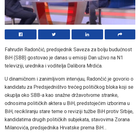
Fahrudin Radončić, predsjednik Saveza za bolju budućnost
BiH (SBB) gostovao je danas u emisiji Dan uživo na N1
televiziji, urednika i voditelja Dalibora Mrdića.
U dinamičnom i zanimljivom intervjuu, Radončić je govorio o
kandidatu za Predsjedništvo trećeg političkog bloka koji se
okuplja oko SBB-a kao snažne državotvorne stranke,
odnosima političkih aktera u BiH, predstojećim izborima u
BiH, recikliranju stare teme o reviziji tužbe BiH protiv Srbije,
kandidatima drugih političkih subjekata, stavovima Zorana
Milanovića, predsjednika Hrvatske prema BiH…