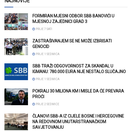
NAJNOVIJE
FORMIRAN MJESNI ODBOR SBB BANOVIĆI U
MJESNOJ ZAJEDNICI GRAD 3
PRIJE 7 SATI
ZASTRAŠIVANJEM SE NE MOŽE IZBRISATI
GENOCID
PRIJE 1 SEDMICA
SBB TRAŽI ODGOVORNOST ZA SKANDAL U
IGMANU: 780.000 EURA NIJE NESTALO SLUČAJNO
PRIJE 1 SEDMICA
POKRALI 30 MILIONA KM I MISLE DA ĆE PREVARA
PROĆI
PRIJE 2 SEDMICE
ČLANOVI SBB-A IZ CIJELE BOSNE I HERCEGOVINE
NA REDOVNOM UNUTARSTRANAČKOM
SAVJETOVANJU