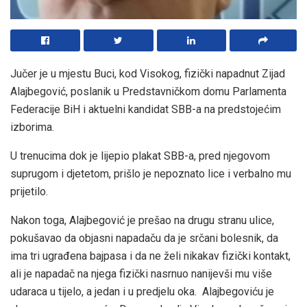
Jučer je u mjestu Buci, kod Visokog, fizički napadnut Zijad
Alajbegović, poslanik u Predstavničkom domu Parlamenta
Federacije BiH i aktuelni kandidat SBB-a na predstojećim
izborima.
U trenucima dok je lijepio plakat SBB-a, pred njegovom
suprugom i djetetom, prišlo je nepoznato lice i verbalno mu
prijetilo.
Nakon toga, Alajbegović je prešao na drugu stranu ulice,
pokušavao da objasni napadaču da je srčani bolesnik, da
ima tri ugrađena bajpasa i da ne želi nikakav fizički kontakt,
ali je napadač na njega fizički nasrnuo nanijevši mu više
udaraca u tijelo, a jedan i u predjelu oka. Alajbegoviću je