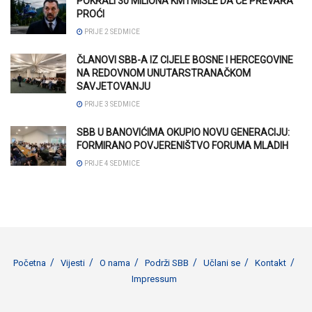
POKRALI 30 MILIONA KM I MISLE DA ĆE PREVARA
PROĆI
PRIJE 2 SEDMICE
ČLANOVI SBB-A IZ CIJELE BOSNE I HERCEGOVINE
NA REDOVNOM UNUTARSTRANAČKOM
SAVJETOVANJU
PRIJE 3 SEDMICE
SBB U BANOVIĆIMA OKUPIO NOVU GENERACIJU:
FORMIRANO POVJERENIŠTVO FORUMA MLADIH
PRIJE 4 SEDMICE
Početna
Vijesti
O nama
Podrži SBB
Učlani se
Kontakt
Impressum