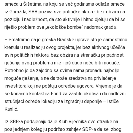
smeća u Šišetima, na koju se već godinama odlaže smeće
iz Goražda, SBB poziva sve političke aktere, bez obzira na
poziciju i nadležnost, da što aktivnije i hitno djeluju da bi se
riješio problem ove „ekološke bombe“ nadomak grada.
– Smatramo da je greška Gradske uprave što je samostalno
krenula u realizaciju ovog projekta, jer bez aktivnog učešća
svih političkih faktora, bez obzira na stranačku pripadnost,
rješenje ovog problema nije i još dugo neće biti moguće.
Potrebno je da zajedno sa svima nama pronađu najbolje
moguće rješenje, a ne da troše sredstva na privlačenje
investitora koji ne poštuju odredbe ugovora. Vrijeme je da
se konačno kontaktira Fond za zaštitu okoliša i da nadležni
stručnjaci odrede lokaciju za izgradnju deponije – ističe
Kanlić.
Iz SBB-a podsjećaju da je Klub vijećnika ove stranke na
posljednjem kolegiju podržao zahtjev SDP-a da se, zbog