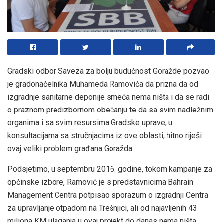
Gradski odbor Saveza za bolju budućnost Goražde pozvao
je gradonačelnika Muhameda Ramovića da prizna da od
izgradnje sanitarne deponije smeća nema ništa i da se radi
o praznom predizbornom obećanju te da sa svim nadležnim
organima i sa svim resursima Gradske uprave, u
konsultacijama sa stručnjacima iz ove oblasti, hitno riješi
ovaj veliki problem građana Goražda.
Podsjetimo, u septembru 2016. godine, tokom kampanje za
općinske izbore, Ramović je s predstavnicima Bahrain
Management Centra potpisao sporazum o izgradnji Centra
za upravljanje otpadom na Trešnjici, ali od najavljenih 43
miliona KM ulaganja u ovaj projekt do danas nema ništa.