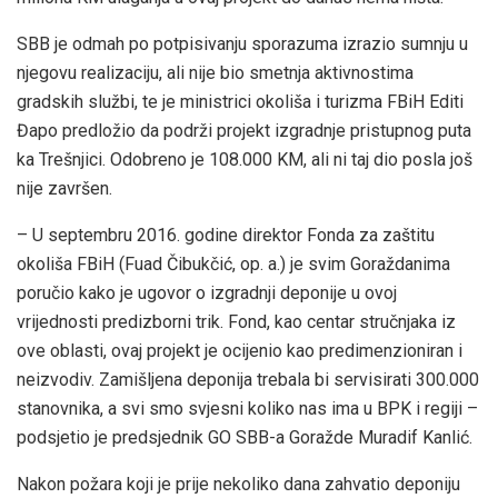
SBB je odmah po potpisivanju sporazuma izrazio sumnju u
njegovu realizaciju, ali nije bio smetnja aktivnostima
gradskih službi, te je ministrici okoliša i turizma FBiH Editi
Đapo predložio da podrži projekt izgradnje pristupnog puta
ka Trešnjici. Odobreno je 108.000 KM, ali ni taj dio posla još
nije završen.
– U septembru 2016. godine direktor Fonda za zaštitu
okoliša FBiH (Fuad Čibukčić, op. a.) je svim Goraždanima
poručio kako je ugovor o izgradnji deponije u ovoj
vrijednosti predizborni trik. Fond, kao centar stručnjaka iz
ove oblasti, ovaj projekt je ocijenio kao predimenzioniran i
neizvodiv. Zamišljena deponija trebala bi servisirati 300.000
stanovnika, a svi smo svjesni koliko nas ima u BPK i regiji –
podsjetio je predsjednik GO SBB-a Goražde Muradif Kanlić.
Nakon požara koji je prije nekoliko dana zahvatio deponiju