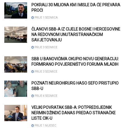
POKRALI 30 MILIONA KM I MISLE DA ĆE PREVARA
PROĆI
PRIJE 1 SEDMICA
ČLANOVI SBB-A IZ CIJELE BOSNE I HERCEGOVINE
NA REDOVNOM UNUTARSTRANAČKOM
SAVJETOVANJU
PRIJE 3 SEDMICE
SBB U BANOVIĆIMA OKUPIO NOVU GENERACIJU:
FORMIRANO POVJERENIŠTVO FORUMA MLADIH
PRIJE 3 SEDMICE
POZNATI NEUROHIRURG HASO SEFO PRISTUPIO
SBB-U
PRIJE 4 SEDMICE
VELIKI POVRATAK SBB-A: POTPREDSJEDNIK
NERMIN DŽINDIĆ DANAS PREDAO STRANAČKE
LISTE CIK-U
PRIJE 1 MJESEC