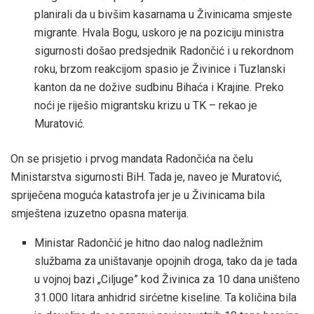
planirali da u bivšim kasarnama u Živinicama smjeste
migrante. Hvala Bogu, uskoro je na poziciju ministra
sigurnosti došao predsjednik Radončić i u rekordnom
roku, brzom reakcijom spasio je Živinice i Tuzlanski
kanton da ne dožive sudbinu Bihaća i Krajine. Preko
noći je riješio migrantsku krizu u TK – rekao je
Muratović.
On se prisjetio i prvog mandata Radončića na čelu
Ministarstva sigurnosti BiH. Tada je, naveo je Muratović,
spriječena moguća katastrofa jer je u Živinicama bila
smještena izuzetno opasna materija.
Ministar Radončić je hitno dao nalog nadležnim
službama za uništavanje opojnih droga, tako da je tada
u vojnoj bazi „Ciljuge” kod Živinica za 10 dana uništeno
31.000 litara anhidrid sirćetne kiseline. Ta količina bila