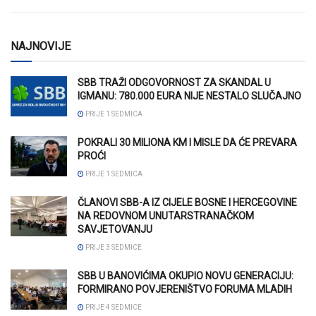
NAJNOVIJE
SBB TRAŽI ODGOVORNOST ZA SKANDAL U
IGMANU: 780.000 EURA NIJE NESTALO SLUČAJNO
PRIJE 1 SEDMICA
POKRALI 30 MILIONA KM I MISLE DA ĆE PREVARA
PROĆI
PRIJE 1 SEDMICA
ČLANOVI SBB-A IZ CIJELE BOSNE I HERCEGOVINE
NA REDOVNOM UNUTARSTRANAČKOM
SAVJETOVANJU
PRIJE 3 SEDMICE
SBB U BANOVIĆIMA OKUPIO NOVU GENERACIJU:
FORMIRANO POVJERENIŠTVO FORUMA MLADIH
PRIJE 4 SEDMICE