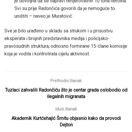
je dovoljna da se napravi nevjerovatnih 10 tona heroina.
Svi su prije Radončića govorili da je nemoguće to
uništiti – naveo je Muratović.
Sve je bilo urađeno u skladu sa strukom i u prisustvu
eksperata i brojnih predstavnika medija i policijsko-
pravosudnih struktura, odnosno formirane 15-člane komisije
koja je vodila i kontrolirala cijelu aktivnost.
Prethodni članak
Tuzlaci zahvalili Radončiću što je centar grada oslobodio od
ilegalnih migranata
Idući članak
Akademik Kurtćehajić Šmitu objasnio kako da provodi
Dejton