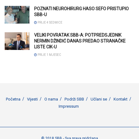
POZNATI NEUROHIRURG HASO SEFO PRISTUPIO
SBB-U
PRIJE 4 SEDMICE
VELIKI POVRATAK SBB-A: POTPREDSJEDNIK
NERMIN DŽINDIĆ DANAS PREDAO STRANAČKE
LISTE CIK-U
PRIJE 1 MJESEC
Početna
Vijesti
O nama
Podrži SBB
Učlani se
Kontakt
Impressum
© 2018 SBB - Sva prava pridržana