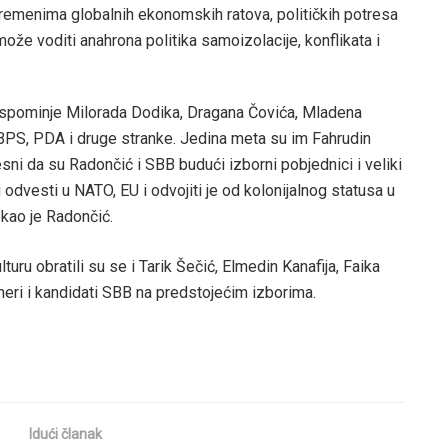
vremenima globalnih ekonomskih ratova, političkih potresa
može voditi anahrona politika samoizolacije, konflikata i
e spominje Milorada Dodika, Dragana Čovića, Mladena
 BPS, PDA i druge stranke. Jedina meta su im Fahrudin
sni da su Radončić i SBB budući izborni pobjednici i veliki
u odvesti u NATO, EU i odvojiti je od kolonijalnog statusa u
ekao je Radončić.
turu obratili su se i Tarik Šečić, Elmedin Kanafija, Faika
neri i kandidati SBB na predstojećim izborima.
Idući članak