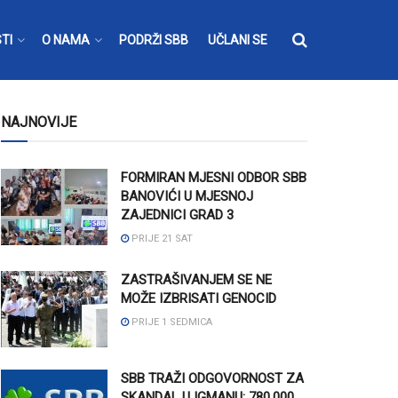
TI
O NAMA
PODRŽI SBB
UČLANI SE
NAJNOVIJE
FORMIRAN MJESNI ODBOR SBB
BANOVIĆI U MJESNOJ
ZAJEDNICI GRAD 3
PRIJE 21 SAT
ZASTRAŠIVANJEM SE NE
MOŽE IZBRISATI GENOCID
PRIJE 1 SEDMICA
SBB TRAŽI ODGOVORNOST ZA
SKANDAL U IGMANU: 780.000