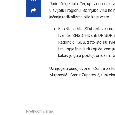
Radončić je, također, upozorio da u 
u svijetu i regionu, Bošnjake više ne 
jačanja radikalizma bilo koje vrste.
Kao što vidite, SDA gotovo i n
Ivanića, SNSD, HDZ ili DF, SDP,
Radončić i SBB, zato što su svje
tim uspješnih ljudi koji će zemlj
kakav je gura postojeći režim, r
Uz njega u punoj dvorani Centra za kul
Mujanović i Samir Zuparević, funkcio
Prethodni članak