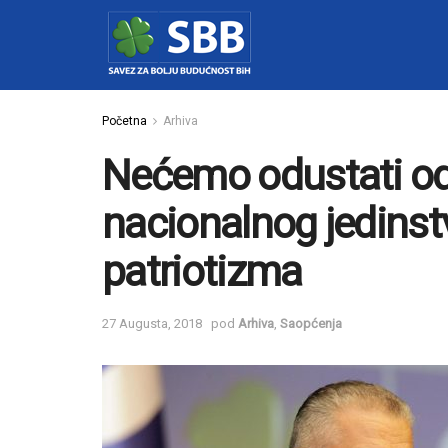
Početna
Arhiva
Nećemo odustati o
nacionalnog jedins
patriotizma
27 Augusta, 2018
pod
Arhiva
,
Saopćenja