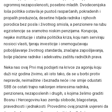
ogromnoj nezaposlenosti, posebno mladih. Dvodecenijska
loša politika ostavila je pustoš rasparčanih, pokradenih i
propalih preduzeća, desetine hiljada radnika i njihovih
porodica bez posla i životnog smisla, a penzionere na rubu
egzistencije sa sramotno niskim penzijama. Korupcija,
nejake institucije i stalna politička kriza, koju nam serviraju
nosioci vlasti, tjeraju investicije i onemogućavaju
poboljšavanje životnog standarda, značajna zapošljavanja,
bolje plaćene radnike i adekvatnu zaštitu radničkih prava.
Neka nas ovaj Prvi maj podsjeti na krivce za agoniju koju
duži niz godina živimo, ali isto tako, da se u borbi protiv
nepravde, neimaštine i beznađa neće i ne smije odustati.
SBB će ostati trajno naklonjen interesima radnika,
penzionera, nezaposlenih i drugih, s kojima želimo graditi
Bosnu i Hercegovinu kao zemlju slobode, blagostanja,
pravednosti i jednakosti. Provedimo ovaj praznik uvjereni da