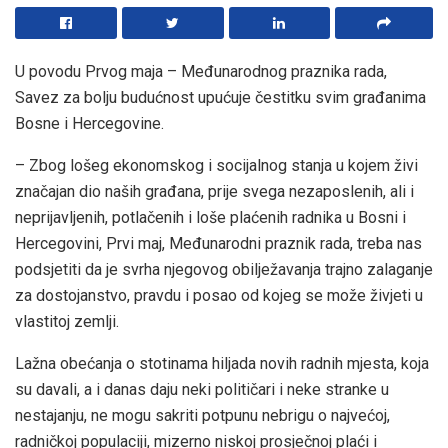
U povodu Prvog maja – Međunarodnog praznika rada,
Savez za bolju budućnost upućuje čestitku svim građanima
Bosne i Hercegovine.
– Zbog lošeg ekonomskog i socijalnog stanja u kojem živi
značajan dio naših građana, prije svega nezaposlenih, ali i
neprijavljenih, potlačenih i loše plaćenih radnika u Bosni i
Hercegovini, Prvi maj, Međunarodni praznik rada, treba nas
podsjetiti da je svrha njegovog obilježavanja trajno zalaganje
za dostojanstvo, pravdu i posao od kojeg se može živjeti u
vlastitoj zemlji.
Lažna obećanja o stotinama hiljada novih radnih mjesta, koja
su davali, a i danas daju neki političari i neke stranke u
nestajanju, ne mogu sakriti potpunu nebrigu o najvećoj,
radničkoj populaciji, mizerno niskoj prosječnoj plaći i