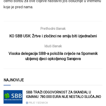
ćemo borbu za ove ciljeve nastaviti još odlučnije u vremenu
koje je pred nama.
Prethodni članak
KO SBB USK: Žrtve i zločinci ne smiju biti izjednačeni
Idući članak
Visoka delegacija SBB-a položila cvijeće na Spomenik
ubijenoj djeci opkoljenog Sarajeva
NAJNOVIJE
SBB TRAŽI ODGOVORNOST ZA SKANDAL U
IGMANU: 780.000 EURA NIJE NESTALO SLUČAJNO
PRIJE 1 SEDMICA