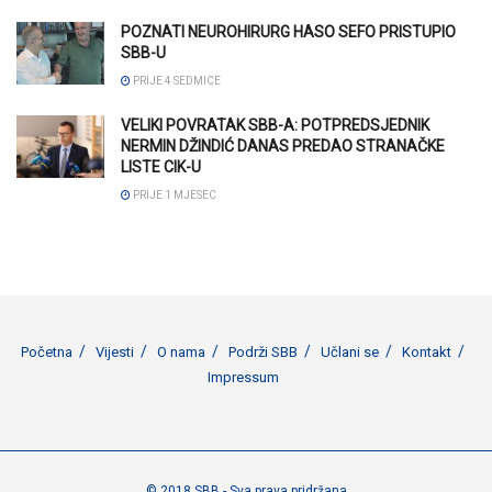
POZNATI NEUROHIRURG HASO SEFO PRISTUPIO
SBB-U
PRIJE 4 SEDMICE
VELIKI POVRATAK SBB-A: POTPREDSJEDNIK
NERMIN DŽINDIĆ DANAS PREDAO STRANAČKE
LISTE CIK-U
PRIJE 1 MJESEC
Početna
Vijesti
O nama
Podrži SBB
Učlani se
Kontakt
Impressum
© 2018 SBB - Sva prava pridržana