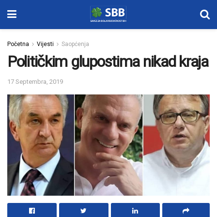
Početna
Vijesti
Saopćenja
Političkim glupostima nikad kraja
17 Septembra, 2019