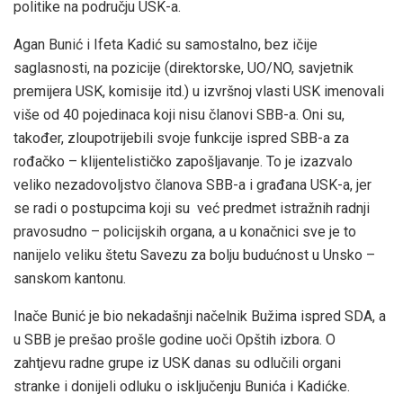
politike na području USK-a.
Agan Bunić i Ifeta Kadić su samostalno, bez ičije
saglasnosti, na pozicije (direktorske, UO/NO, savjetnik
premijera USK, komisije itd.) u izvršnoj vlasti USK imenovali
više od 40 pojedinaca koji nisu članovi SBB-a. Oni su,
također, zloupotrijebili svoje funkcije ispred SBB-a za
rođačko – klijentelističko zapošljavanje. To je izazvalo
veliko nezadovoljstvo članova SBB-a i građana USK-a, jer
se radi o postupcima koji su već predmet istražnih radnji
pravosudno – policijskih organa, a u konačnici sve je to
nanijelo veliku štetu Savezu za bolju budućnost u Unsko –
sanskom kantonu.
Inače Bunić je bio nekadašnji načelnik Bužima ispred SDA, a
u SBB je prešao prošle godine uoči Opštih izbora. O
zahtjevu radne grupe iz USK danas su odlučili organi
stranke i donijeli odluku o isključenju Bunića i Kadićke.