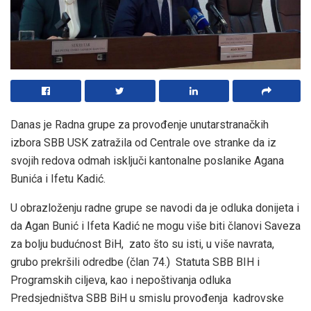
Danas je Radna grupe za provođenje unutarstranačkih
izbora SBB USK zatražila od Centrale ove stranke da iz
svojih redova odmah isključi kantonalne poslanike Agana
Bunića i Ifetu Kadić.
U obrazloženju radne grupe se navodi da je odluka donijeta i
da Agan Bunić i Ifeta Kadić ne mogu više biti članovi Saveza
za bolju budućnost BiH, zato što su isti, u više navrata,
grubo prekršili odredbe (član 74.) Statuta SBB BIH i
Programskih ciljeva, kao i nepoštivanja odluka
Predsjedništva SBB BiH u smislu provođenja kadrovske