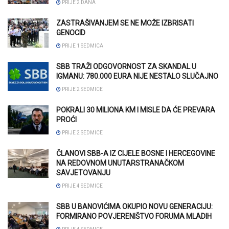
PRIJE 2 DANA
ZASTRAŠIVANJEM SE NE MOŽE IZBRISATI
GENOCID
PRIJE 1 SEDMICA
SBB TRAŽI ODGOVORNOST ZA SKANDAL U
IGMANU: 780.000 EURA NIJE NESTALO SLUČAJNO
PRIJE 2 SEDMICE
POKRALI 30 MILIONA KM I MISLE DA ĆE PREVARA
PROĆI
PRIJE 2 SEDMICE
ČLANOVI SBB-A IZ CIJELE BOSNE I HERCEGOVINE
NA REDOVNOM UNUTARSTRANAČKOM
SAVJETOVANJU
PRIJE 4 SEDMICE
SBB U BANOVIĆIMA OKUPIO NOVU GENERACIJU:
FORMIRANO POVJERENIŠTVO FORUMA MLADIH