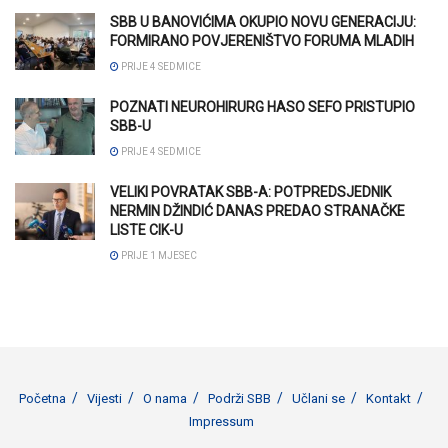
SBB U BANOVIĆIMA OKUPIO NOVU GENERACIJU:
FORMIRANO POVJERENIŠTVO FORUMA MLADIH
PRIJE 4 SEDMICE
POZNATI NEUROHIRURG HASO SEFO PRISTUPIO
SBB-U
PRIJE 4 SEDMICE
VELIKI POVRATAK SBB-A: POTPREDSJEDNIK
NERMIN DŽINDIĆ DANAS PREDAO STRANAČKE
LISTE CIK-U
PRIJE 1 MJESEC
Početna
Vijesti
O nama
Podrži SBB
Učlani se
Kontakt
Impressum