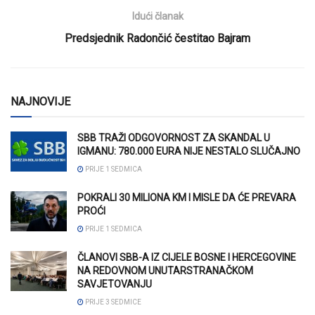
Idući članak
Predsjednik Radončić čestitao Bajram
NAJNOVIJE
SBB TRAŽI ODGOVORNOST ZA SKANDAL U
IGMANU: 780.000 EURA NIJE NESTALO SLUČAJNO
PRIJE 1 SEDMICA
POKRALI 30 MILIONA KM I MISLE DA ĆE PREVARA
PROĆI
PRIJE 1 SEDMICA
ČLANOVI SBB-A IZ CIJELE BOSNE I HERCEGOVINE
NA REDOVNOM UNUTARSTRANAČKOM
SAVJETOVANJU
PRIJE 3 SEDMICE