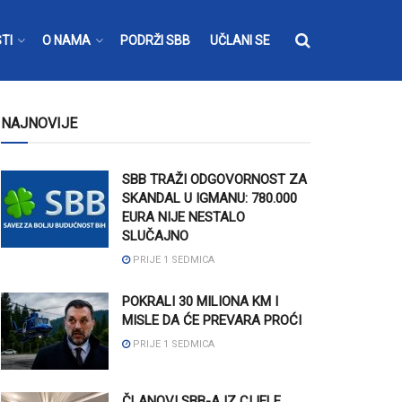
TI
O NAMA
PODRŽI SBB
UČLANI SE
NAJNOVIJE
SBB TRAŽI ODGOVORNOST ZA
SKANDAL U IGMANU: 780.000
EURA NIJE NESTALO
SLUČAJNO
PRIJE 1 SEDMICA
POKRALI 30 MILIONA KM I
MISLE DA ĆE PREVARA PROĆI
PRIJE 1 SEDMICA
ČLANOVI SBB-A IZ CIJELE