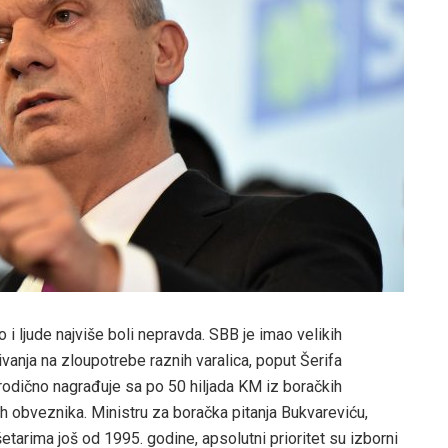
 i ljude najviše boli nepravda. SBB je imao velikih
ivanja na zloupotrebe raznih varalica, poput Šerifa
orodično nagrađuje sa po 50 hiljada KM iz boračkih
 obveznika. Ministru za boračka pitanja Bukvareviću,
tarima još od 1995. godine, apsolutni prioritet su izborni