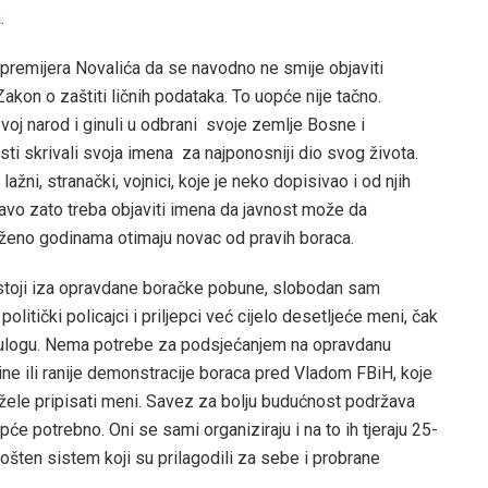
.
e premijera Novalića da se navodno ne smije objaviti
Zakon o zaštiti ličnih podataka. To uopće nije tačno.
svoj narod i ginuli u odbrani svoje zemlje Bosne i
ti skrivali svoja imena za najponosniji dio svog života.
lažni, stranački, vojnici, koje je neko dopisivao i od njih
avo zato treba objaviti imena da javnost može da
uženo godinama otimaju novac od pravih boraca.
stoji iza opravdane boračke pobune, slobodan sam
politički policajci i priljepci već cijelo desetljeće meni, čak
vu ulogu. Nema potrebe za podsjećanjem na opravdanu
e ili ranije demonstracije boraca pred Vladom FBiH, koje
žele pripisati meni. Savez za bolju budućnost podržava
uopće potrebno. Oni se sami organiziraju i na to ih tjeraju 25-
ošten sistem koji su prilagodili za sebe i probrane