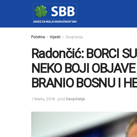
Početna
Vijesti
Saopćenja
Radončić: BORCI S
NEKO BOJI OBJAVE
BRANIO BOSNU I H
1 Marta, 2018
pod
Saopćenja