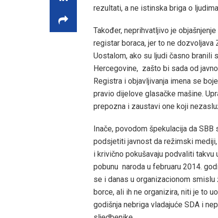
rezultati, a ne istinska briga o ljudima
Također, neprihvatljivo je objašnjenj
registar boraca, jer to ne dozvoljava 
Uostalom, ako su ljudi časno branili 
Hercegovine, zašto bi sada od javnos
Registra i objavljivanja imena se boje 
pravio dijelove glasačke mašine. Upr
prepozna i zaustavi one koji nezasl
Inače, povodom špekulacija da SBB 
podsjetiti javnost da režimski mediji, 
i krivično pokušavaju podvaliti tak
pobunu naroda u februaru 2014. godin
se i danas u organizacionom smislu 
borce, ali ih ne organizira, niti je to 
godišnja nebriga vladajuće SDA i nep
sljedbenike.