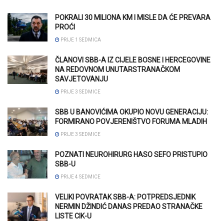
POKRALI 30 MILIONA KM I MISLE DA ĆE PREVARA
PROĆI
PRIJE 1 SEDMICA
ČLANOVI SBB-A IZ CIJELE BOSNE I HERCEGOVINE
NA REDOVNOM UNUTARSTRANAČKOM
SAVJETOVANJU
PRIJE 3 SEDMICE
SBB U BANOVIĆIMA OKUPIO NOVU GENERACIJU:
FORMIRANO POVJERENIŠTVO FORUMA MLADIH
PRIJE 3 SEDMICE
POZNATI NEUROHIRURG HASO SEFO PRISTUPIO
SBB-U
PRIJE 4 SEDMICE
VELIKI POVRATAK SBB-A: POTPREDSJEDNIK
NERMIN DŽINDIĆ DANAS PREDAO STRANAČKE
LISTE CIK-U