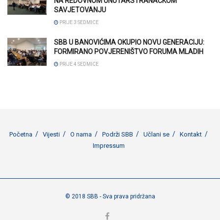
NA REDOVNOM UNUTARSTRANAČKOM
SAVJETOVANJU
PRIJE 3 SEDMICE
SBB U BANOVIĆIMA OKUPIO NOVU GENERACIJU:
FORMIRANO POVJERENIŠTVO FORUMA MLADIH
PRIJE 4 SEDMICE
Početna
Vijesti
O nama
Podrži SBB
Učlani se
Kontakt
Impressum
© 2018 SBB - Sva prava pridržana