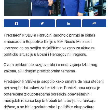
Predsjednik SBB-a Fahrudin Radončić primio je danas
ambasadora Republike Italije u BiH Nicolu Minasia i
upoznao ga sa svojim stajalištima vezano za aktuelnu
političku situaciju u Bosni i Hercegovini i regionu.
Ovom prilikom se razgovaralo i o neusvajanju Izbornog
zakona, ali i drugim predizbornim temama.
Predsjednik SBB-a je saopćio kako smatra da nisu stečeni
svi neophodni uslovi za fer izbore. Predizborna scena je
opterećena zloupotrebama poreskih, obavještajnih i
medijskih resursa koji bi trebali biti stavljeni u funkciju
države, a ne biti egzekutorske i političke ekspoziture