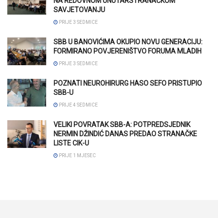
NA REDOVNOM UNUTARSTRANAČKOM
SAVJETOVANJU
PRIJE 3 SEDMICE
SBB U BANOVIĆIMA OKUPIO NOVU GENERACIJU:
FORMIRANO POVJERENIŠTVO FORUMA MLADIH
PRIJE 3 SEDMICE
POZNATI NEUROHIRURG HASO SEFO PRISTUPIO
SBB-U
PRIJE 4 SEDMICE
VELIKI POVRATAK SBB-A: POTPREDSJEDNIK
NERMIN DŽINDIĆ DANAS PREDAO STRANAČKE
LISTE CIK-U
PRIJE 1 MJESEC