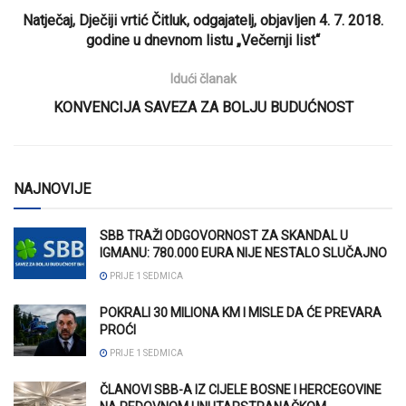
Natječaj, Dječiji vrtić Čitluk, odgajatelj, objavljen 4. 7. 2018.
godine u dnevnom listu „Večernji list“
Idući članak
KONVENCIJA SAVEZA ZA BOLJU BUDUĆNOST
NAJNOVIJE
SBB TRAŽI ODGOVORNOST ZA SKANDAL U
IGMANU: 780.000 EURA NIJE NESTALO SLUČAJNO
PRIJE 1 SEDMICA
POKRALI 30 MILIONA KM I MISLE DA ĆE PREVARA
PROĆI
PRIJE 1 SEDMICA
ČLANOVI SBB-A IZ CIJELE BOSNE I HERCEGOVINE