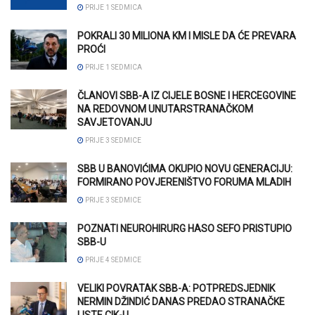
PRIJE 1 SEDMICA
POKRALI 30 MILIONA KM I MISLE DA ĆE PREVARA
PROĆI
PRIJE 1 SEDMICA
ČLANOVI SBB-A IZ CIJELE BOSNE I HERCEGOVINE
NA REDOVNOM UNUTARSTRANAČKOM
SAVJETOVANJU
PRIJE 3 SEDMICE
SBB U BANOVIĆIMA OKUPIO NOVU GENERACIJU:
FORMIRANO POVJERENIŠTVO FORUMA MLADIH
PRIJE 3 SEDMICE
POZNATI NEUROHIRURG HASO SEFO PRISTUPIO
SBB-U
PRIJE 4 SEDMICE
VELIKI POVRATAK SBB-A: POTPREDSJEDNIK
NERMIN DŽINDIĆ DANAS PREDAO STRANAČKE
LISTE CIK-U