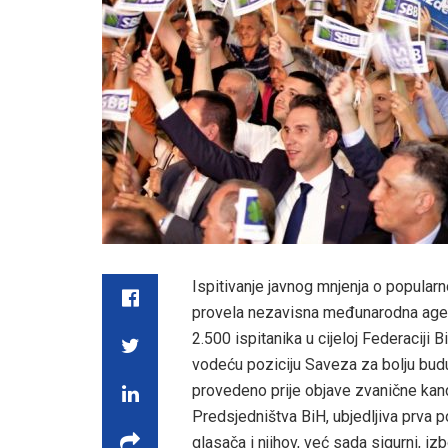
Ispitivanje javnog mnjenja o popularn
provela nezavisna međunarodna agenc
2.500 ispitanika u cijeloj Federaciji
vodeću poziciju Saveza za bolju buduć
provedeno prije objave zvanične kan
Predsjedništva BiH, ubjedljiva prva 
glasača i njihov, već sada sigurni, i