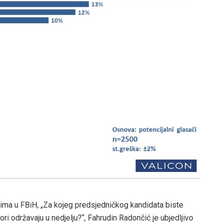
čima u FBiH, „Za kojeg predsjedničkog kandidata biste
bori održavaju u nedjelju?“, Fahrudin Radončić je ubjedljivo