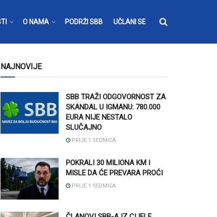
TI
O NAMA
PODRŽI SBB
UČLANI SE
NAJNOVIJE
SBB TRAŽI ODGOVORNOST ZA
SKANDAL U IGMANU: 780.000
EURA NIJE NESTALO
SLUČAJNO
PRIJE 1 SEDMICA
POKRALI 30 MILIONA KM I
MISLE DA ĆE PREVARA PROĆI
PRIJE 1 SEDMICA
ČLANOVI SBB-A IZ CIJELE