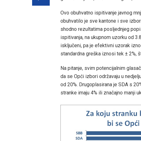
Ovo obuhvatno ispitivanje javnog mnj
obuhvatilo je sve kantone i sve izbor
shodno rezultatima posljednjeg pop
ispitivanja, na ukupnom uzorku od 3.8
isključeni, pa je efektivni uzorak izn
standardna greška iznosi tek ± 2%, št
Na pitanje, svim potencijalnim glasači
da se Opći izbori održavaju u nedjelj
od 20%. Drugoplasirana je SDA s 20
stranke imaju 4% ili značajno manji uku