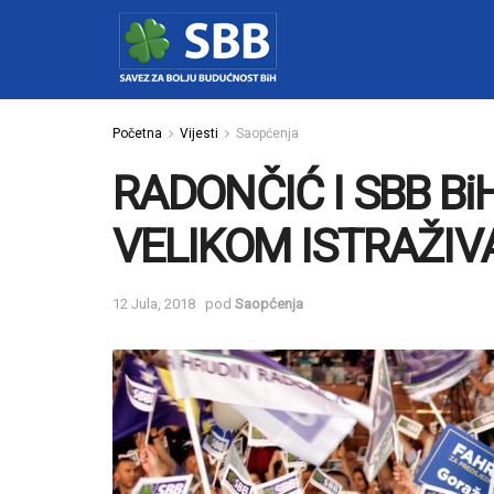
Početna
Vijesti
Saopćenja
RADONČIĆ I SBB Bi
VELIKOM ISTRAŽI
12 Jula, 2018
pod
Saopćenja