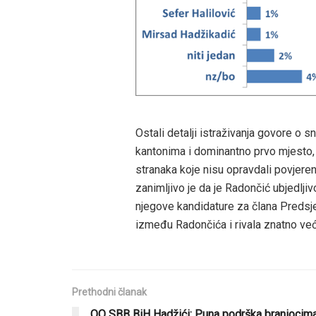
Ostali detalji istraživanja govore o
kantonima i dominantno prvo mjesto, 
stranaka koje nisu opravdali povjere
zanimljivo je da je Radončić ubjedljiv
njegove kandidature za člana Predsjed
između Radončića i rivala znatno već
Prethodni članak
OO SBB BiH Hadžići: Puna podrška braniocim