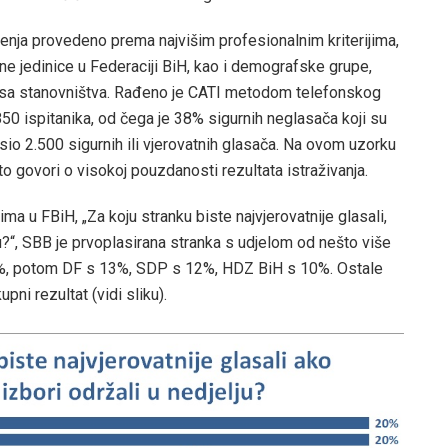
enja provedeno prema najvišim profesionalnim kriterijima,
ne jedinice u Federaciji BiH, kao i demografske grupe,
isa stanovništva. Rađeno je CATI metodom telefonskog
50 ispitanika, od čega je 38% sigurnih neglasača koji su
osio 2.500 sigurnih ili vjerovatnih glasača. Na ovom uzorku
o govori o visokoj pouzdanosti rezultata istraživanja.
ma u FBiH, „Za koju stranku biste najvjerovatnije glasali,
u?“, SBB je prvoplasirana stranka s udjelom od nešto više
%, potom DF s 13%, SDP s 12%, HDZ BiH s 10%. Ostale
pni rezultat (vidi sliku).