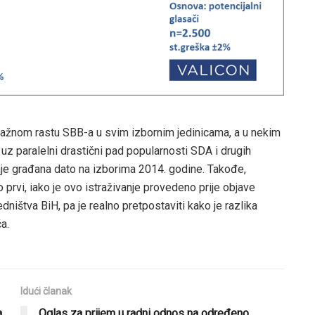
 snažnom rastu SBB-a u svim izbornim jedinicama, a u nekim
uz paralelni drastični pad popularnosti SDA i drugih
nje građana dato na izborima 2014. godine. Takođe,
o prvi, iako je ovo istraživanje provedeno prije objave
ništva BiH, pa je realno pretpostaviti kako je razlika
a.
Idući članak
a
Oglas za prijem u radni odnos na određeno