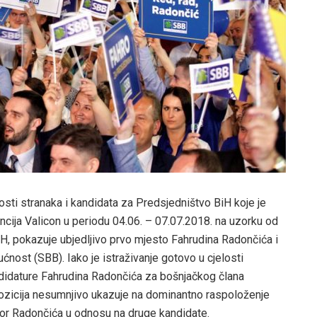
osti stranaka i kandidata za Predsjedništvo BiH koje je
ija Valicon u periodu 04.06. – 07.07.2018. na uzorku od
 BiH, pokazuje ubjedljivo prvo mjesto Fahrudina Radončića i
nost (SBB). Iako je istraživanje gotovo u cjelosti
didature Fahrudina Radončića za bošnjačkog člana
pozicija nesumnjivo ukazuje na dominantno raspoloženje
zbor Radončića u odnosu na druge kandidate.