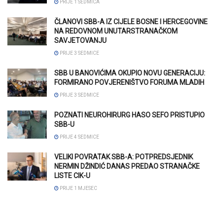
PRIJE 1 SEDMICA
ČLANOVI SBB-A IZ CIJELE BOSNE I HERCEGOVINE
NA REDOVNOM UNUTARSTRANAČKOM
SAVJETOVANJU
PRIJE 3 SEDMICE
SBB U BANOVIĆIMA OKUPIO NOVU GENERACIJU:
FORMIRANO POVJERENIŠTVO FORUMA MLADIH
PRIJE 3 SEDMICE
POZNATI NEUROHIRURG HASO SEFO PRISTUPIO
SBB-U
PRIJE 4 SEDMICE
VELIKI POVRATAK SBB-A: POTPREDSJEDNIK
NERMIN DŽINDIĆ DANAS PREDAO STRANAČKE
LISTE CIK-U
PRIJE 1 MJESEC