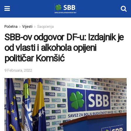
Početna
Vijesti
Saopćenja
SBB-ov odgovor DF-u: Izdajnik je
od vlasti i alkohola opijeni
političar Komšić
9 Februara, 2022