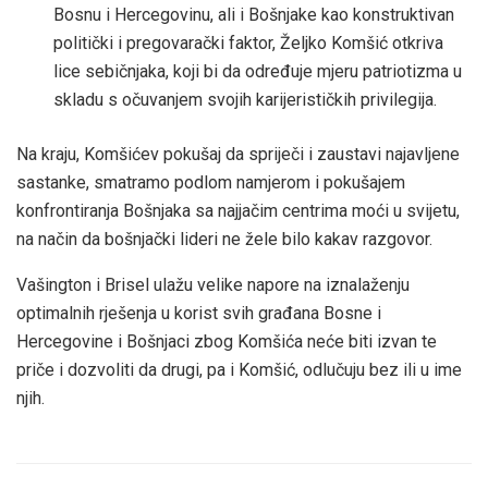
Bosnu i Hercegovinu, ali i Bošnjake kao konstruktivan
politički i pregovarački faktor, Željko Komšić otkriva
lice sebičnjaka, koji bi da određuje mjeru patriotizma u
skladu s očuvanjem svojih karijerističkih privilegija.
Na kraju, Komšićev pokušaj da spriječi i zaustavi najavljene
sastanke, smatramo podlom namjerom i pokušajem
konfrontiranja Bošnjaka sa najjačim centrima moći u svijetu,
na način da bošnjački lideri ne žele bilo kakav razgovor.
Vašington i Brisel ulažu velike napore na iznalaženju
optimalnih rješenja u korist svih građana Bosne i
Hercegovine i Bošnjaci zbog Komšića neće biti izvan te
priče i dozvoliti da drugi, pa i Komšić, odlučuju bez ili u ime
njih.