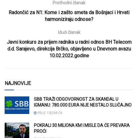
Prethodni članak
Radončić za N1: Kome i zašto smeta da Bošnjaci i Hrvati
harmoniziraju odnose?
Idući članak
Javni konkurs za prijem radnika u radni odnos BH Telecom
d.d. Sarajevo, direkcija Brčko, objavljeno u Dnevnom avazu
10.02.2022.godine
NAJNOVIJE
SBB TRAŽI ODGOVORNOST ZA SKANDAL U
IGMANU: 780.000 EURA NIJE NESTALO SLUČAJNO
PRIJE 1 SEDMICA
POKRALI 30 MILIONA KM I MISLE DA ĆE PREVARA
PROĆI