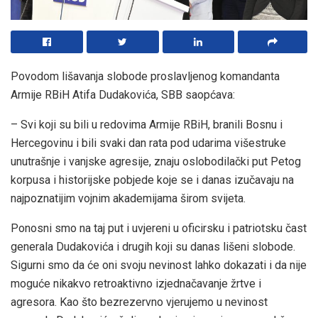
Povodom lišavanja slobode proslavljenog komandanta
Armije RBiH Atifa Dudakovića, SBB saopćava:
– Svi koji su bili u redovima Armije RBiH, branili Bosnu i
Hercegovinu i bili svaki dan rata pod udarima višestruke
unutrašnje i vanjske agresije, znaju oslobodilački put Petog
korpusa i historijske pobjede koje se i danas izučavaju na
najpoznatijim vojnim akademijama širom svijeta.
Ponosni smo na taj put i uvjereni u oficirsku i patriotsku čast
generala Dudakovića i drugih koji su danas lišeni slobode.
Sigurni smo da će oni svoju nevinost lahko dokazati i da nije
moguće nikakvo retroaktivno izjednačavanje žrtve i
agresora. Kao što bezrezervno vjerujemo u nevinost