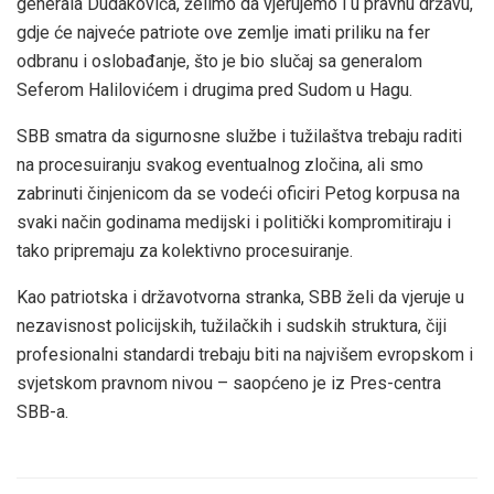
generala Dudakovića, želimo da vjerujemo i u pravnu državu,
gdje će najveće patriote ove zemlje imati priliku na fer
odbranu i oslobađanje, što je bio slučaj sa generalom
Seferom Halilovićem i drugima pred Sudom u Hagu.
SBB smatra da sigurnosne službe i tužilaštva trebaju raditi
na procesuiranju svakog eventualnog zločina, ali smo
zabrinuti činjenicom da se vodeći oficiri Petog korpusa na
svaki način godinama medijski i politički kompromitiraju i
tako pripremaju za kolektivno procesuiranje.
Kao patriotska i državotvorna stranka, SBB želi da vjeruje u
nezavisnost policijskih, tužilačkih i sudskih struktura, čiji
profesionalni standardi trebaju biti na najvišem evropskom i
svjetskom pravnom nivou – saopćeno je iz Pres-centra
SBB-a.