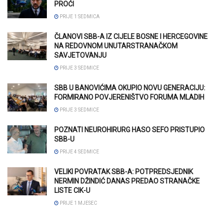
PROĆI
PRIJE 1 SEDMICA
ČLANOVI SBB-A IZ CIJELE BOSNE I HERCEGOVINE
NA REDOVNOM UNUTARSTRANAČKOM
SAVJETOVANJU
PRIJE 3 SEDMICE
SBB U BANOVIĆIMA OKUPIO NOVU GENERACIJU:
FORMIRANO POVJERENIŠTVO FORUMA MLADIH
PRIJE 3 SEDMICE
POZNATI NEUROHIRURG HASO SEFO PRISTUPIO
SBB-U
PRIJE 4 SEDMICE
VELIKI POVRATAK SBB-A: POTPREDSJEDNIK
NERMIN DŽINDIĆ DANAS PREDAO STRANAČKE
LISTE CIK-U
PRIJE 1 MJESEC