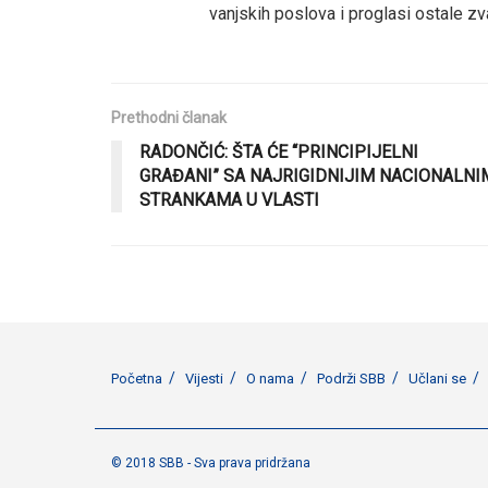
vanjskih poslova i proglasi ostale z
Prethodni članak
RADONČIĆ: ŠTA ĆE “PRINCIPIJELNI
GRAĐANI” SA NAJRIGIDNIJIM NACIONALNI
STRANKAMA U VLASTI
Početna
Vijesti
O nama
Podrži SBB
Učlani se
© 2018 SBB - Sva prava pridržana