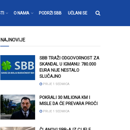
TI
O NAMA
PODRŽI SBB
UČLANI SE
NAJNOVIJE
SBB TRAŽI ODGOVORNOST ZA
SKANDAL U IGMANU: 780.000
EURA NIJE NESTALO
SLUČAJNO
PRIJE 1 SEDMICA
POKRALI 30 MILIONA KM I
MISLE DA ĆE PREVARA PROĆI
PRIJE 1 SEDMICA
ČLANOVI SBB-A IZ CIJELE