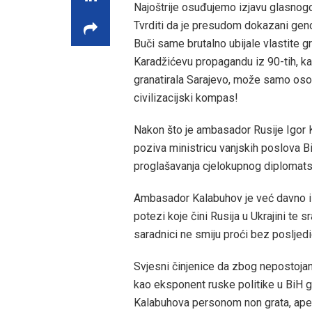
Najoštrije osuđujemo izjavu glasnog
Tvrditi da je presudom dokazani genoc
Buči same brutalno ubijale vlastite g
Karadžićevu propagandu iz 90-tih, ka
granatirala Sarajevo, može samo osoba
civilizacijski kompas!
Nakon što je ambasador Rusije Igor K
poziva ministricu vanjskih poslova 
proglašavanja cjelokupnog diplomats
Ambasador Kalabuhov je već davno iz
potezi koje čini Rusija u Ukrajini te 
saradnici ne smiju proći bez posljedi
Svjesni činjenice da zbog nepostojan
kao eksponent ruske politike u BiH 
Kalabuhova personom non grata, apel