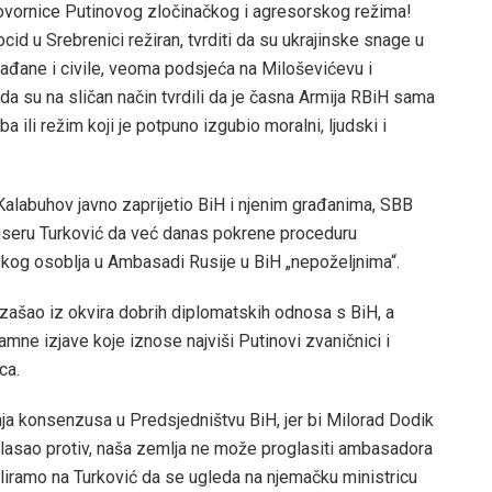
ovornice Putinovog zločinačkog i agresorskog režima!
id u Srebrenici režiran, tvrditi da su ukrajinske snage u
rađane i civile, veoma podsjeća na Miloševićevu i
da su na sličan način tvrdili da je časna Armija RBiH sama
 ili režim koji je potpuno izgubio moralni, ljudski i
alabuhov javno zaprijetio BiH i njenim građanima, SBB
Biseru Turković da već danas pokrene proceduru
kog osoblja u Ambasadi Rusije u BiH „nepoželjnima“.
ašao iz okvira dobrih diplomatskih odnosa s BiH, a
sramne izjave koje iznose najviši Putinovi zvaničnici i
ca.
ja konsenzusa u Predsjedništvu BiH, jer bi Milorad Dodik
glasao protiv, naša zemlja ne može proglasiti ambasadora
iramo na Turković da se ugleda na njemačku ministricu