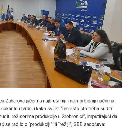
 Zaharova jučer na najbrutalniji i najmorbidniji način na
 šokantnu tvrdnju kako svijet, “umjesto što treba suditi
suditi režiserima produkcije u Srebrenici”, imputirajući da
ć se radilo o “produkciji” ili “režiji”, SBB saopćava: