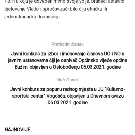
FBiH u koju je doveden mimo svoje volje, braneći ustavno
djelovanje Vlade i sprečavajući bilo čiju etničku ili
jednostranačku dominaciju.
Prethodni članak
Javni konkurs za izbor i imenovanje članova UO i NO u
javnim ustanovama čiji je osnivač Općinsko vijeće općine
Bužim, objavljen u Oslobođenju 05.03.2021. godine
Idući članak
Javni konkurs za popunu radnog mjesta u JU “Kulturno-
sportski centar” Vogošća, objavljen u Dnevnom avazu
06.03.2021. godine
NAJNOVIJE