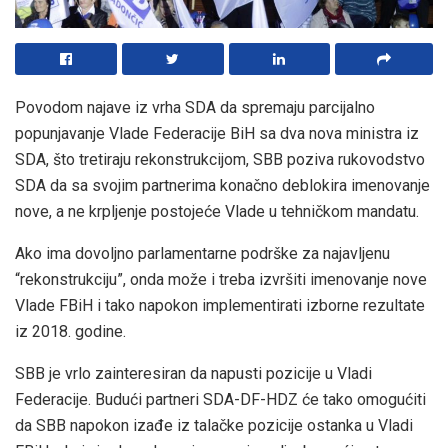
Povodom najave iz vrha SDA da spremaju parcijalno
popunjavanje Vlade Federacije BiH sa dva nova ministra iz
SDA, što tretiraju rekonstrukcijom, SBB poziva rukovodstvo
SDA da sa svojim partnerima konačno deblokira imenovanje
nove, a ne krpljenje postojeće Vlade u tehničkom mandatu.
Ako ima dovoljno parlamentarne podrške za najavljenu
“rekonstrukciju”, onda može i treba izvršiti imenovanje nove
Vlade FBiH i tako napokon implementirati izborne rezultate
iz 2018. godine.
SBB je vrlo zainteresiran da napusti pozicije u Vladi
Federacije. Budući partneri SDA-DF-HDZ će tako omogućiti
da SBB napokon izađe iz talačke pozicije ostanka u Vladi