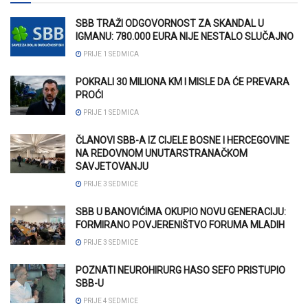
SBB TRAŽI ODGOVORNOST ZA SKANDAL U
IGMANU: 780.000 EURA NIJE NESTALO SLUČAJNO
PRIJE 1 SEDMICA
POKRALI 30 MILIONA KM I MISLE DA ĆE PREVARA
PROĆI
PRIJE 1 SEDMICA
ČLANOVI SBB-A IZ CIJELE BOSNE I HERCEGOVINE
NA REDOVNOM UNUTARSTRANAČKOM
SAVJETOVANJU
PRIJE 3 SEDMICE
SBB U BANOVIĆIMA OKUPIO NOVU GENERACIJU:
FORMIRANO POVJERENIŠTVO FORUMA MLADIH
PRIJE 3 SEDMICE
POZNATI NEUROHIRURG HASO SEFO PRISTUPIO
SBB-U
PRIJE 4 SEDMICE