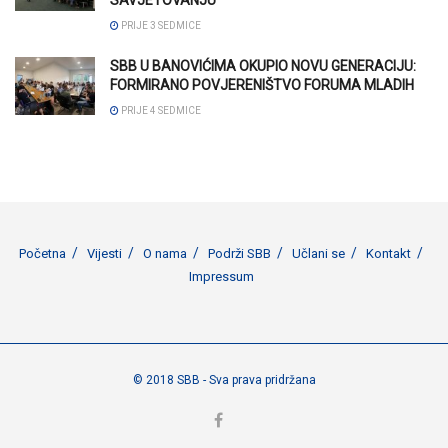
SAVJETOVANJU
PRIJE 3 SEDMICE
SBB U BANOVIĆIMA OKUPIO NOVU GENERACIJU:
FORMIRANO POVJERENIŠTVO FORUMA MLADIH
PRIJE 4 SEDMICE
Početna
Vijesti
O nama
Podrži SBB
Učlani se
Kontakt
Impressum
© 2018 SBB - Sva prava pridržana