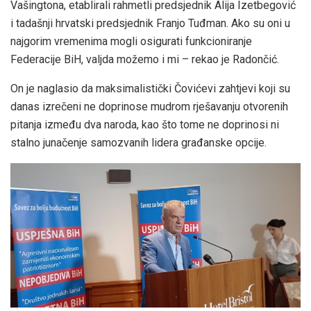
Vašingtona, etablirali rahmetli predsjednik Alija Izetbegović
i tadašnji hrvatski predsjednik Franjo Tuđman. Ako su oni u
najgorim vremenima mogli osigurati funkcioniranje
Federacije BiH, valjda možemo i mi – rekao je Radončić.
On je naglasio da maksimalistički Čovićevi zahtjevi koji su
danas izrečeni ne doprinose mudrom rješavanju otvorenih
pitanja između dva naroda, kao što tome ne doprinosi ni
stalno junačenje samozvanih lidera građanske opcije.