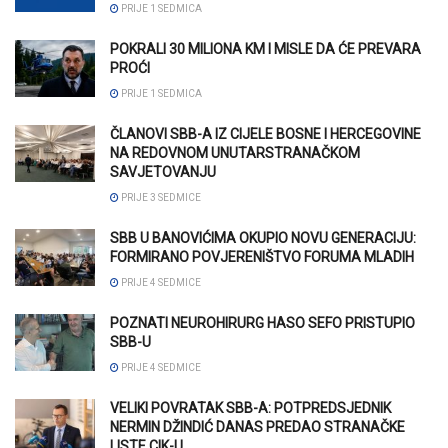
PRIJE 1 SEDMICA
POKRALI 30 MILIONA KM I MISLE DA ĆE PREVARA
PROĆI
PRIJE 1 SEDMICA
ČLANOVI SBB-A IZ CIJELE BOSNE I HERCEGOVINE
NA REDOVNOM UNUTARSTRANAČKOM
SAVJETOVANJU
PRIJE 3 SEDMICE
SBB U BANOVIĆIMA OKUPIO NOVU GENERACIJU:
FORMIRANO POVJERENIŠTVO FORUMA MLADIH
PRIJE 4 SEDMICE
POZNATI NEUROHIRURG HASO SEFO PRISTUPIO
SBB-U
PRIJE 4 SEDMICE
VELIKI POVRATAK SBB-A: POTPREDSJEDNIK
NERMIN DŽINDIĆ DANAS PREDAO STRANAČKE
LISTE CIK-U