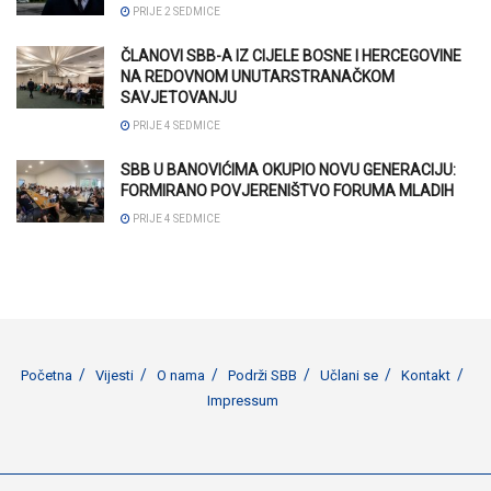
PRIJE 2 SEDMICE
ČLANOVI SBB-A IZ CIJELE BOSNE I HERCEGOVINE
NA REDOVNOM UNUTARSTRANAČKOM
SAVJETOVANJU
PRIJE 4 SEDMICE
SBB U BANOVIĆIMA OKUPIO NOVU GENERACIJU:
FORMIRANO POVJERENIŠTVO FORUMA MLADIH
PRIJE 4 SEDMICE
Početna
Vijesti
O nama
Podrži SBB
Učlani se
Kontakt
Impressum