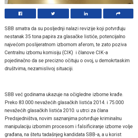
SBB smatra da su posljednji nalazi revizije koji potvrđuju
nestanak 35 tona papira za glasačke listiće, potencijalno
najvećom poslijeratnom izbornom aferom, te zato poziva
Centralnu izbornu komisiju (CIK) i članove CIK-a
pojedinačno da se precizno očituju o ovoj, u demokrtaskim
društvima, nezamislivoj situaciji.
SBB već godinama ukazuje na očigledne izborne krađe.
Preko 83.000 nevažećih glasačkih listića 2014. i 75.000
nevažećih glasačkih listića 2010. u utrci za člana
Predsjedništva, novim saznanjima potvrđuje kriminalnu
manipulaciju izbornim procesom i falsificiranje izborne volje
građana, na štetu tadašnjeg kandidata SBB-a, a u korist