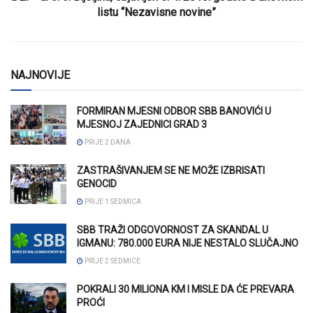
listu “Nezavisne novine”
NAJNOVIJE
FORMIRAN MJESNI ODBOR SBB BANOVIĆI U
MJESNOJ ZAJEDNICI GRAD 3
PRIJE 2 DANA
ZASTRAŠIVANJEM SE NE MOŽE IZBRISATI
GENOCID
PRIJE 1 SEDMICA
SBB TRAŽI ODGOVORNOST ZA SKANDAL U
IGMANU: 780.000 EURA NIJE NESTALO SLUČAJNO
PRIJE 2 SEDMICE
POKRALI 30 MILIONA KM I MISLE DA ĆE PREVARA
PROĆI