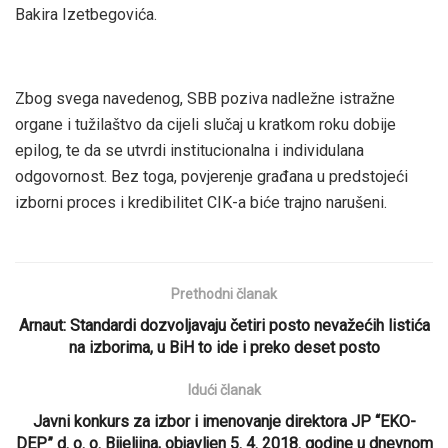
Bakira Izetbegovića.
Zbog svega navedenog, SBB poziva nadležne istražne
organe i tužilaštvo da cijeli slučaj u kratkom roku dobije
epilog, te da se utvrdi institucionalna i individulana
odgovornost. Bez toga, povjerenje građana u predstojeći
izborni proces i kredibilitet CIK-a biće trajno narušeni.
Prethodni članak
Arnaut: Standardi dozvoljavaju četiri posto nevažećih listića
na izborima, u BiH to ide i preko deset posto
Idući članak
Javni konkurs za izbor i imenovanje direktora JP “EKO-
DEP” d. o. o. Bijeljina, objavljen 5. 4. 2018. godine u dnevnom