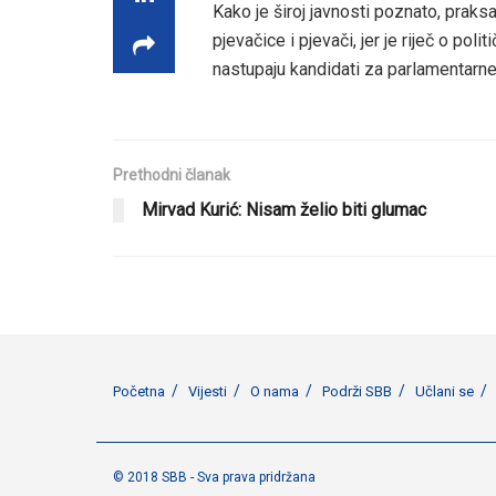
Kako je široj javnosti poznato, prak
pjevačice i pjevači, jer je riječ o poli
nastupaju kandidati za parlamentarne
Prethodni članak
Mirvad Kurić: Nisam želio biti glumac
Početna
Vijesti
O nama
Podrži SBB
Učlani se
© 2018 SBB - Sva prava pridržana