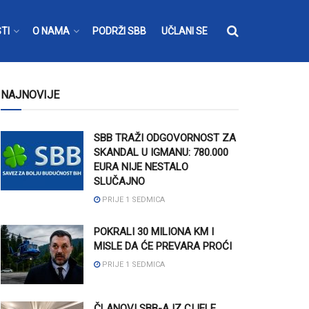
TI
O NAMA
PODRŽI SBB
UČLANI SE
NAJNOVIJE
SBB TRAŽI ODGOVORNOST ZA
SKANDAL U IGMANU: 780.000
EURA NIJE NESTALO
SLUČAJNO
PRIJE 1 SEDMICA
POKRALI 30 MILIONA KM I
MISLE DA ĆE PREVARA PROĆI
PRIJE 1 SEDMICA
ČLANOVI SBB-A IZ CIJELE