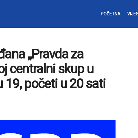
POČETNA
VIJES
đana „Pravda za
j centralni skup u
 19, početi u 20 sati