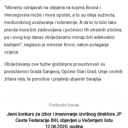
“Moramo istrajavati na idejama na kojima Bosna i
Hercegovina može i mora opstati, a to su ideja suživota,
međusobnog uvažavanja i tolerancije. A da bi to bilo tako
pravda mora biti zadovoljena i počinioci tih strašnih zločina,
pa i ovog koji danas obilježavamo moraju biti adekvatno
kažnjeni”, naglasio je ministar Krivić, nakon polaganja
cvijeća.
Obilježavanju ove tužne godišnjice prisustvovali su
predstavnici Grada Sarajeva, Općine Stari Grad, Unije civilnih
žrtava rata, te porodice i prijatelji ubijenih Sarajlija.
Prethodni članak
Javni konkurs za izbor i imenovanje izvršnog direktora JP
Ceste Federacije BiH, objavljen u Večernjem listu
12.06.2020. godine