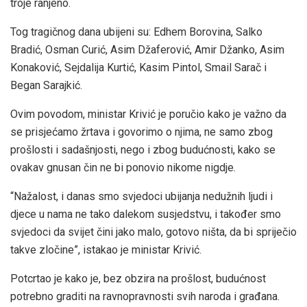
troje ranjeno.
Tog tragičnog dana ubijeni su: Edhem Borovina, Salko
Bradić, Osman Curić, Asim Džaferović, Amir Džanko, Asim
Konaković, Sejdalija Kurtić, Kasim Pintol, Smail Sarač i
Began Sarajkić.
Ovim povodom, ministar Krivić je poručio kako je važno da
se prisjećamo žrtava i govorimo o njima, ne samo zbog
prošlosti i sadašnjosti, nego i zbog budućnosti, kako se
ovakav gnusan čin ne bi ponovio nikome nigdje.
“Nažalost, i danas smo svjedoci ubijanja nedužnih ljudi i
djece u nama ne tako dalekom susjedstvu, i također smo
svjedoci da svijet čini jako malo, gotovo ništa, da bi spriječio
takve zločine”, istakao je ministar Krivić.
Potcrtao je kako je, bez obzira na prošlost, budućnost
potrebno graditi na ravnopravnosti svih naroda i građana.