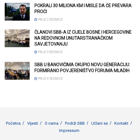
POKRALI 30 MILIONA KM I MISLE DA ĆE PREVARA
PROĆI
PRIJE 2 SEDMICE
ČLANOVI SBB-A IZ CIJELE BOSNE I HERCEGOVINE
NA REDOVNOM UNUTARSTRANAČKOM
SAVJETOVANJU
PRIJE 3 SEDMICE
SBB U BANOVIĆIMA OKUPIO NOVU GENERACIJU:
FORMIRANO POVJERENIŠTVO FORUMA MLADIH
PRIJE 4 SEDMICE
Početna
Vijesti
O nama
Podrži SBB
Učlani se
Kontakt
Impressum