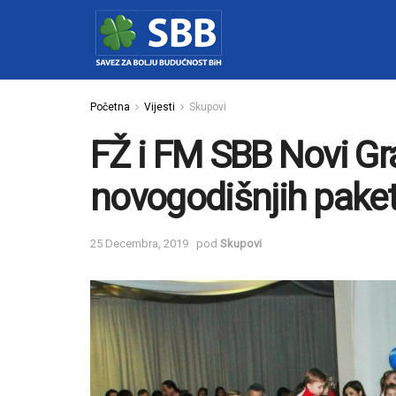
Početna
Vijesti
Skupovi
FŽ i FM SBB Novi Grad
novogodišnjih paket
25 Decembra, 2019
pod
Skupovi