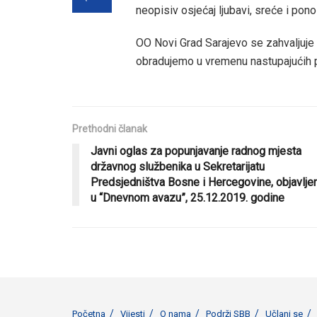
neopisiv osjećaj ljubavi, sreće i pon
OO Novi Grad Sarajevo se zahvaljuje 
obradujemo u vremenu nastupajućih p
Prethodni članak
Javni oglas za popunjavanje radnog mjesta
državnog službenika u Sekretarijatu
Predsjedništva Bosne i Hercegovine, objavlje
u “Dnevnom avazu”, 25.12.2019. godine
Početna
Vijesti
O nama
Podrži SBB
Učlani se