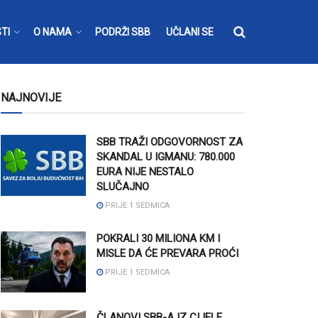
TI
O NAMA
PODRŽI SBB
UČLANI SE
NAJNOVIJE
SBB TRAŽI ODGOVORNOST ZA
SKANDAL U IGMANU: 780.000
EURA NIJE NESTALO
SLUČAJNO
PRIJE 1 SEDMICA
POKRALI 30 MILIONA KM I
MISLE DA ĆE PREVARA PROĆI
PRIJE 1 SEDMICA
ČLANOVI SBB-A IZ CIJELE