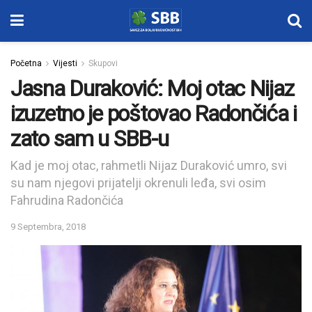
Početna
Vijesti
Skupovi
Jasna Duraković: Moj otac Nijaz
izuzetno je poštovao Radončića i
zato sam u SBB-u
Kad je moj otac, rahmetli Nijaz Duraković umro, svi
su nam njegovi prijatelji okrenuli leđa, svi osim
Fahrudina Radončića
9 Septembra, 2018