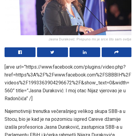
Jasna Duraković: Prepuno mi je srce što sam ovdje
[arve url=”https://www.facebook.com/plugins/video.php?
href=https%3A%2F%2Fwww.facebook.com%2FSBBBIH%2F
videos%2F1993363904296672%2F&show_text=0&width=
560” title=”Jasna Duraković: I moj otac Nijaz vjerovao je u
Radončića” /]
Najemotivniji trenutka večerašnjeg velikog skupa SBB-a u
Stocu, bio je kad je na pozornicu ispred Careve džamije
izašla profesorica Jasna Duraković, zastupnica SBB-a u
Parlamentu FBiH i kćerka rahmetli Nijaza Durakovića,