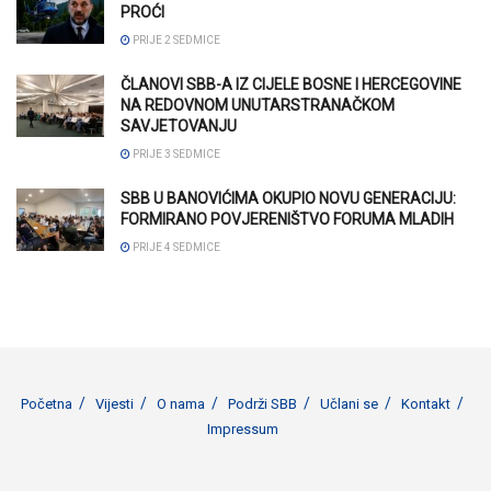
PROĆI
PRIJE 2 SEDMICE
ČLANOVI SBB-A IZ CIJELE BOSNE I HERCEGOVINE
NA REDOVNOM UNUTARSTRANAČKOM
SAVJETOVANJU
PRIJE 3 SEDMICE
SBB U BANOVIĆIMA OKUPIO NOVU GENERACIJU:
FORMIRANO POVJERENIŠTVO FORUMA MLADIH
PRIJE 4 SEDMICE
Početna
Vijesti
O nama
Podrži SBB
Učlani se
Kontakt
Impressum