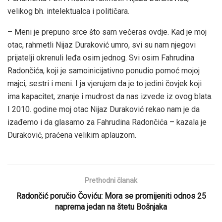
velikog bh. intelektualca i političara.
– Meni je prepuno srce što sam večeras ovdje. Kad je moj
otac, rahmetli Nijaz Duraković umro, svi su nam njegovi
prijatelji okrenuli leđa osim jednog. Svi osim Fahrudina
Radončića, koji je samoinicijativno ponudio pomoć mojoj
majci, sestri i meni. I ja vjerujem da je to jedini čovjek koji
ima kapacitet, znanje i mudrost da nas izvede iz ovog blata.
I 2010. godine moj otac Nijaz Duraković rekao nam je da
izađemo i da glasamo za Fahrudina Radončića – kazala je
Duraković, praćena velikim aplauzom.
Prethodni članak
Radončić poručio Čoviću: Mora se promijeniti odnos 25
naprema jedan na štetu Bošnjaka