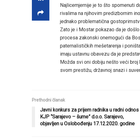
Najlicemjernije je to što spomenuti do
rivalima na njihovim predizbornim in
jednako problematična gostoprimstv
Zato je i Mostar pokazao da je došlo 
procesa zakonski onemogući da Bosna
paternalističkih mešetarenja i poništa
imaju ustavnu obavezu da je predstavlj
Možda svi oni dobiju nešto veći broj
svom prestižu, državnoj snazi i suve
Prethodni članak
Javni konkurs za prijem radnika u radni odnos
KJP “Sarajevo – šume” d.o.o. Sarajevo,
objavljen u Oslobođenju 17.12.2020. godine