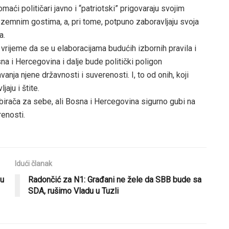
maći političari javno i “patriotski” prigovaraju svojim
ozemnim gostima, a, pri tome, potpuno zaboravljaju svoja
a.
vrijeme da se u elaboracijama budućih izbornih pravila i
 i Hercegovina i dalje bude politički poligon
vanja njene državnosti i suverenosti. I, to od onih, koji
aju i štite.
 birača za sebe, ali Bosna i Hercegovina sigurno gubi na
renosti.
Idući članak
 u
Radončić za N1: Građani ne žele da SBB bude sa
SDA, rušimo Vladu u Tuzli