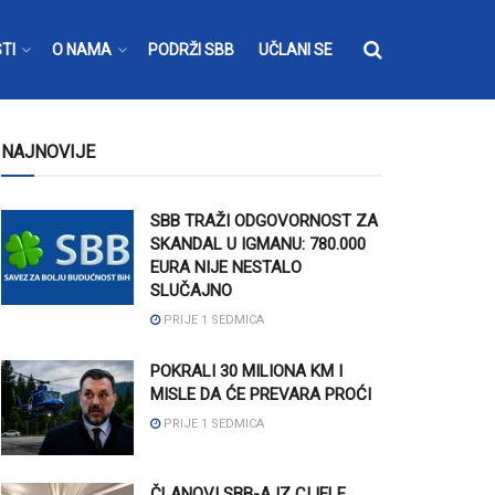
TI
O NAMA
PODRŽI SBB
UČLANI SE
NAJNOVIJE
SBB TRAŽI ODGOVORNOST ZA
SKANDAL U IGMANU: 780.000
EURA NIJE NESTALO
SLUČAJNO
PRIJE 1 SEDMICA
POKRALI 30 MILIONA KM I
MISLE DA ĆE PREVARA PROĆI
PRIJE 1 SEDMICA
ČLANOVI SBB-A IZ CIJELE