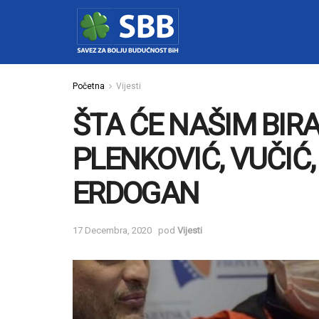
Početna
Vijesti
ŠTA ĆE NAŠIM BIR
PLENKOVIĆ, VUČIĆ,
ERDOGAN
17 Decembra, 2020
pod
Vijesti