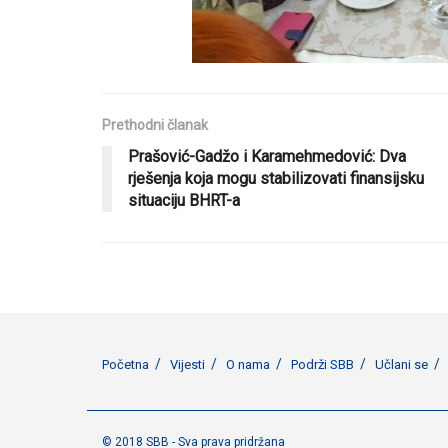
Prethodni članak
Prašović-Gadžo i Karamehmedović: Dva
rješenja koja mogu stabilizovati finansijsku
situaciju BHRT-a
Početna
Vijesti
O nama
Podrži SBB
Učlani se
© 2018 SBB - Sva prava pridržana