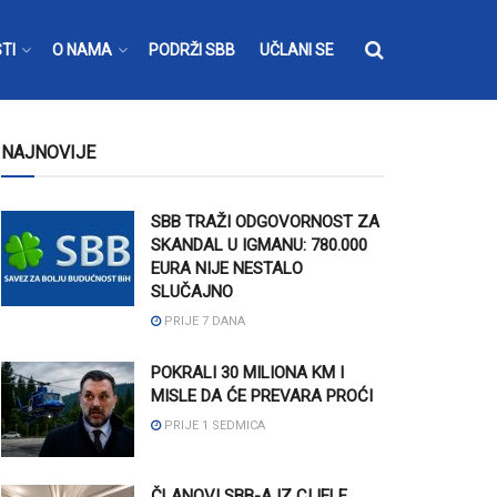
TI
O NAMA
PODRŽI SBB
UČLANI SE
NAJNOVIJE
SBB TRAŽI ODGOVORNOST ZA
SKANDAL U IGMANU: 780.000
EURA NIJE NESTALO
SLUČAJNO
PRIJE 7 DANA
POKRALI 30 MILIONA KM I
MISLE DA ĆE PREVARA PROĆI
PRIJE 1 SEDMICA
ČLANOVI SBB-A IZ CIJELE