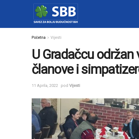
Početna
Vijesti
U Gradačcu održan ve
članove i simpatize
11 Aprila, 2022
pod
Vijesti