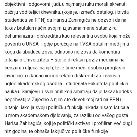
objektivni i odgovorni ljudi, u najmanju ruku morali skrenuti
pažnju voditeljici dnevnika, (koja je, između ostalog, i bivša
studentica sa FPN) da Harisu Zahiragiću ne dozvoli da na
takav brutalan način svojim izjavama mene satanizira,
dehumanizira i diskreditira kao relevantnu osobu koja može
govoriti o UNSA-i, gdje poručuje na TVSA ostalim medijima
koga da ubuduće zovu, odnosno ne zovu da komentira
pitanja o Univerzitetu – što je direktan poziv medijima na
cenzuru i utjecaj na njih, te je time meni osobno proglasio
javni linč, i u konačnici indirektno diskreditirao i narušio
ugled akademskog osoblja i studenata Fakulteta političkih
nauka u Sarajevu, i svih onih koji smatraju da je takav kodeks
neprihvatljiv. Zajedno s njim ste doveli moj rad na FPN u
pitanje, iako ja svoju političku funkciju nikada nisam isticala
u mom akademskom djelovanju, za razliku od vašeg gosta
Harisa Zahiragića, koji je politički aktivan i profiliran već dugi
niz godina, te obnaša isključivo političke funkcije