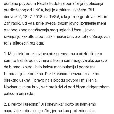
održane povodom Nacrta kodeksa ponašanja i oblačenja
predloženog od UNSA, koji je emitiran u vašem “BH
dnevniku”, 18. 7. 2018. na TVSA, u kojem je gostovao Haris
Zahiragić. Od vas, prije svega, tražim javno izvinjenje meni
osobno zbog narušavanja mog ugleda i časti i javno
izvinjenje Fakultetu političikh nauka Univerziteta u Sarajevu, i
to iz sljedećih razloga:
1. Moja telefonska izjava nije prenesena u cijelosti, iako
sam to tražila od novinara s kojim sam razgovarala, upravo
da bismo izbjegli bilo kakvu manipulaciju i pogrešne
formulacije o kodeksu. Dakle, vašom cenzurom ste mi
direktno uskratili pravo na slobodu govora i mišljenja.
Novinari tu nisu krivi, već ste krivi vi pod čijom dirigentskom
palicom oni rade.
2. Direktor i urednik “BH dnevnika” očito su namjerno
napravili kardinalnu grešku, jer su kao profesionalni,