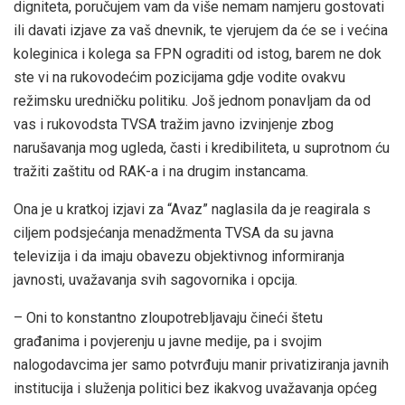
digniteta, poručujem vam da više nemam namjeru gostovati
ili davati izjave za vaš dnevnik, te vjerujem da će se i većina
koleginica i kolega sa FPN ograditi od istog, barem ne dok
ste vi na rukovodećim pozicijama gdje vodite ovakvu
režimsku uredničku politiku. Još jednom ponavljam da od
vas i rukovodsta TVSA tražim javno izvinjenje zbog
narušavanja mog ugleda, časti i kredibiliteta, u suprotnom ću
tražiti zaštitu od RAK-a i na drugim instancama.
Ona je u kratkoj izjavi za “Avaz” naglasila da je reagirala s
ciljem podsjećanja menadžmenta TVSA da su javna
televizija i da imaju obavezu objektivnog informiranja
javnosti, uvažavanja svih sagovornika i opcija.
– Oni to konstantno zloupotrebljavaju čineći štetu
građanima i povjerenju u javne medije, pa i svojim
nalogodavcima jer samo potvrđuju manir privatiziranja javnih
institucija i služenja politici bez ikakvog uvažavanja općeg