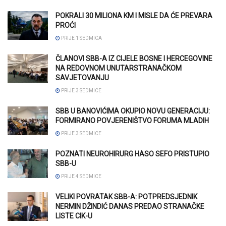
POKRALI 30 MILIONA KM I MISLE DA ĆE PREVARA
PROĆI
PRIJE 1 SEDMICA
ČLANOVI SBB-A IZ CIJELE BOSNE I HERCEGOVINE
NA REDOVNOM UNUTARSTRANAČKOM
SAVJETOVANJU
PRIJE 3 SEDMICE
SBB U BANOVIĆIMA OKUPIO NOVU GENERACIJU:
FORMIRANO POVJERENIŠTVO FORUMA MLADIH
PRIJE 3 SEDMICE
POZNATI NEUROHIRURG HASO SEFO PRISTUPIO
SBB-U
PRIJE 4 SEDMICE
VELIKI POVRATAK SBB-A: POTPREDSJEDNIK
NERMIN DŽINDIĆ DANAS PREDAO STRANAČKE
LISTE CIK-U