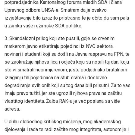
potpredsjednika Kantonalnog foruma mladih SDA i člana
Upravnog odbora UNSA-e. Smatram da je ovakvo
izvještavanje bilo izrazito pristrasno te je očito da sam pala
u zamku vaše režimske SDA politike.
3. Skandalozni prilog koji ste pustili, gdje se crvenim
markerom javno etiketiraju pojedinci iz NVO sektora,
novinari i studenti koji su došli na Javnu raspravu na FPN, te
se zaokružuju njihova lica i odjeća koju su nosili taj dan, koju
ste vi smatrali neprimjerenom, jeste podjednako brutalnom
izlaganju tih pojedinaca na stub srama i doslovno
degradiranje svih onih koji su tog dana bili prisutni. Za to vas
imaju pravo tužiti, jer ste ugrozili njihova prava na zaštitu
vlastitog identiteta. Žalba RAK-u je već poslana sa više
adresa.
U duhu slobodnog kritičkog mišljenja, mog akademskog
djelovanja i rada te radi zaštite mog integriteta, autonomije i