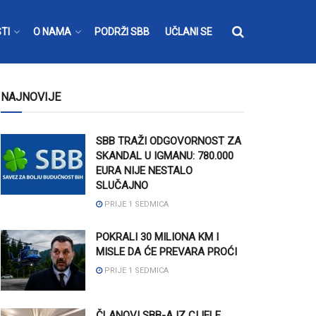
TI
O NAMA
PODRŽI SBB
UČLANI SE
NAJNOVIJE
SBB TRAŽI ODGOVORNOST ZA
SKANDAL U IGMANU: 780.000
EURA NIJE NESTALO
SLUČAJNO
PRIJE 1 SEDMICA
POKRALI 30 MILIONA KM I
MISLE DA ĆE PREVARA PROĆI
PRIJE 1 SEDMICA
ČLANOVI SBB-A IZ CIJELE