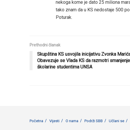
nekoga kome je dato 25 miliona maraka
tako znam da u KS nedostaje 500 poli
Poturak.
Prethodni članak
Skupština KS usvojila inicijativu Zvonka Marića
Obavezuje se Vlada KS da razmotri smanjenje
školarine studentima UNSA
Početna
Vijesti
O nama
Podrži SBB
Učlani se