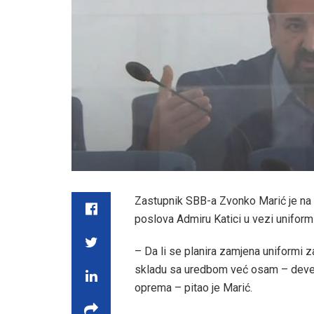
Zastupnik SBB-a Zvonko Marić je na 43
poslova Admiru Katici u vezi unifor
– Da li se planira zamjena uniformi z
skladu sa uredbom već osam – devet 
oprema – pitao je Marić.