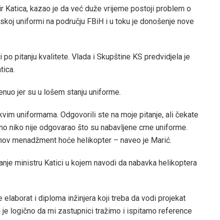
r Katica, kazao je da već duže vrijeme postoji problem o
jskoj uniformi na području FBiH i u toku je donošenje nove
 po pitanju kvalitete. Vlada i Skupštine KS predvidjela je
tica.
enuo jer su u lošem stanju uniforme.
kvim uniformama. Odgovorili ste na moje pitanje, ali čekate
mo niko nije odgovarao što su nabavljene crne uniforme.
jihov menadžment hoće helikopter – naveo je Marić.
anje ministru Katici u kojem navodi da nabavka helikoptera
elaborat i diploma inžinjera koji treba da vodi projekat
 je logično da mi zastupnici tražimo i ispitamo reference