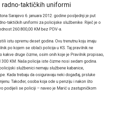
 radno-taktičkih uniformi
ona Sarajevo 6. januara 2012. godine posljednji je put
o-taktičkih uniformi za policijske službenike. Riječ je o
jednost 260.800,00 KM bez PDV-a.
tili istu opremu deset godina. Ovu trenutnu koju imaju
nik po kojem se oblači policija u KS. Taj pravilnik ne
lo kakve druge čizme, osim onih koje je Pravilnik propisao,
d 300 KM. Naša policija iste čizme nosi sedam godina.
i policijski službenici nemaju službene kabanice,
mpe. Kada trebaju da osiguravaju neki događaj, prsluke
mjenu. Također, osoba koja ode u penziju i nakon što
vo podijeli se policiji – naveo je Marić u zastupničkom