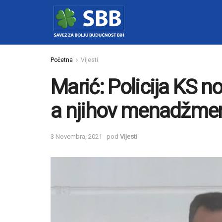
Početna
Vijesti
Marić: Policija KS 
a njihov menadžmen
3 Novembra, 2021
pod
Vijesti