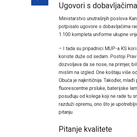
Ugovori s dobavljačima
Ministarstvo unutrašnjih poslova Kant
potpisalo ugovore s dobavljačima radn
1.100 kompleta uniforme ukupne vri
– I tada su pripadnici MUP-a KS koris
koriste duže od sedam. Postoji Pravil
dozvoljava da se nose, na primjer, bi
mislim na izgled. One koštaju više o
Obuća je najkritičnija. Također, mlađ
fluorescentne prsluke, baterijske la
posuđuju od kolega koji ne rade tu s
razduži opremu, ono što je upotreblji
pitanju.
Pitanje kvalitete