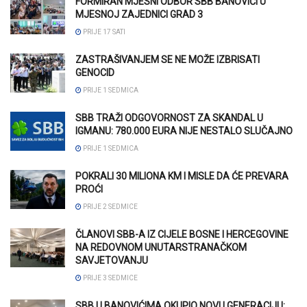
FORMIRAN MJESNI ODBOR SBB BANOVIĆI U
MJESNOJ ZAJEDNICI GRAD 3
PRIJE 17 SATI
ZASTRAŠIVANJEM SE NE MOŽE IZBRISATI
GENOCID
PRIJE 1 SEDMICA
SBB TRAŽI ODGOVORNOST ZA SKANDAL U
IGMANU: 780.000 EURA NIJE NESTALO SLUČAJNO
PRIJE 1 SEDMICA
POKRALI 30 MILIONA KM I MISLE DA ĆE PREVARA
PROĆI
PRIJE 2 SEDMICE
ČLANOVI SBB-A IZ CIJELE BOSNE I HERCEGOVINE
NA REDOVNOM UNUTARSTRANAČKOM
SAVJETOVANJU
PRIJE 3 SEDMICE
SBB U BANOVIĆIMA OKUPIO NOVU GENERACIJU: