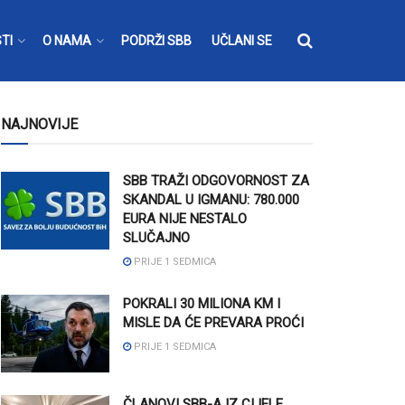
TI
O NAMA
PODRŽI SBB
UČLANI SE
NAJNOVIJE
SBB TRAŽI ODGOVORNOST ZA
SKANDAL U IGMANU: 780.000
EURA NIJE NESTALO
SLUČAJNO
PRIJE 1 SEDMICA
POKRALI 30 MILIONA KM I
MISLE DA ĆE PREVARA PROĆI
PRIJE 1 SEDMICA
ČLANOVI SBB-A IZ CIJELE