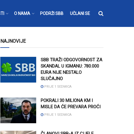
TI
O NAMA
PODRŽI SBB
UČLANI SE
NAJNOVIJE
SBB TRAŽI ODGOVORNOST ZA
SKANDAL U IGMANU: 780.000
EURA NIJE NESTALO
SLUČAJNO
PRIJE 1 SEDMICA
POKRALI 30 MILIONA KM I
MISLE DA ĆE PREVARA PROĆI
PRIJE 1 SEDMICA
ČLANOVI SBB-A IZ CIJELE