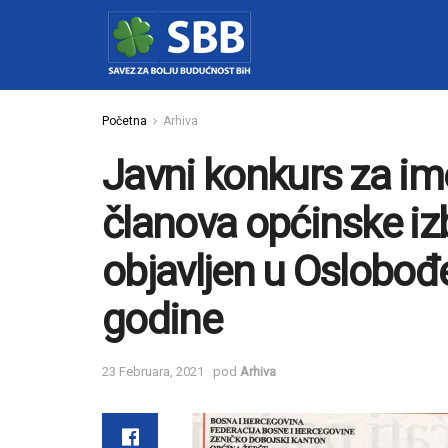
Početna
Arhiva
Javni konkurs za im
članova općinske iz
objavljen u Oslobođ
godine
23 Februara, 2021
pod
Arhiva