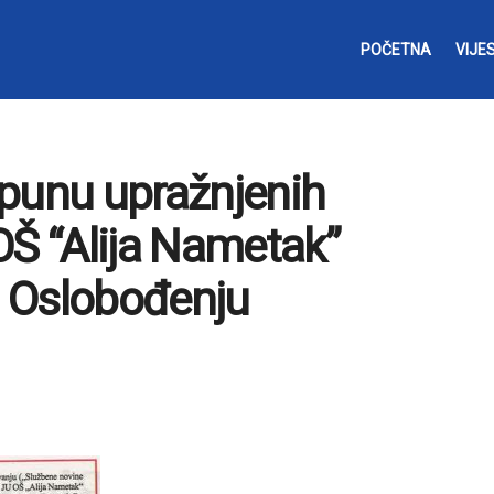
POČETNA
VIJES
opunu upražnjenih
OŠ “Alija Nametak”
 u Oslobođenju