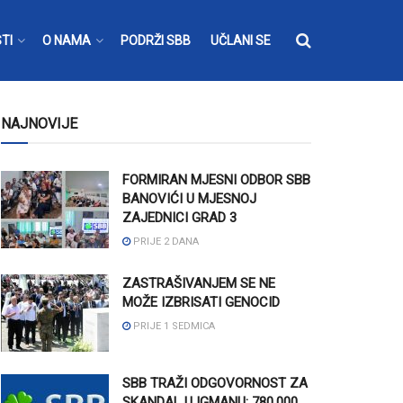
TI
O NAMA
PODRŽI SBB
UČLANI SE
NAJNOVIJE
FORMIRAN MJESNI ODBOR SBB
BANOVIĆI U MJESNOJ
ZAJEDNICI GRAD 3
PRIJE 2 DANA
ZASTRAŠIVANJEM SE NE
MOŽE IZBRISATI GENOCID
PRIJE 1 SEDMICA
SBB TRAŽI ODGOVORNOST ZA
SKANDAL U IGMANU: 780.000