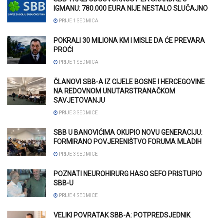
IGMANU: 780.000 EURA NIJE NESTALO SLUČAJNO
PRIJE 1 SEDMICA
POKRALI 30 MILIONA KM I MISLE DA ĆE PREVARA
PROĆI
PRIJE 1 SEDMICA
ČLANOVI SBB-A IZ CIJELE BOSNE I HERCEGOVINE
NA REDOVNOM UNUTARSTRANAČKOM
SAVJETOVANJU
PRIJE 3 SEDMICE
SBB U BANOVIĆIMA OKUPIO NOVU GENERACIJU:
FORMIRANO POVJERENIŠTVO FORUMA MLADIH
PRIJE 3 SEDMICE
POZNATI NEUROHIRURG HASO SEFO PRISTUPIO
SBB-U
PRIJE 4 SEDMICE
VELIKI POVRATAK SBB-A: POTPREDSJEDNIK