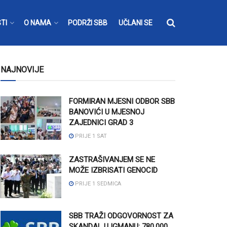
TI
O NAMA
PODRŽI SBB
UČLANI SE
NAJNOVIJE
FORMIRAN MJESNI ODBOR SBB
BANOVIĆI U MJESNOJ
ZAJEDNICI GRAD 3
PRIJE 1 SAT
ZASTRAŠIVANJEM SE NE
MOŽE IZBRISATI GENOCID
PRIJE 1 SEDMICA
SBB TRAŽI ODGOVORNOST ZA
SKANDAL U IGMANU: 780.000