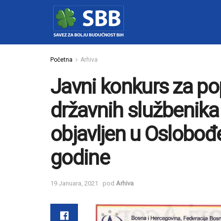
Početna
Arhiva
Javni konkurs za p
državnih službenika 
objavljen u Oslobođ
godine
19 Januara, 2021
pod
Arhiva