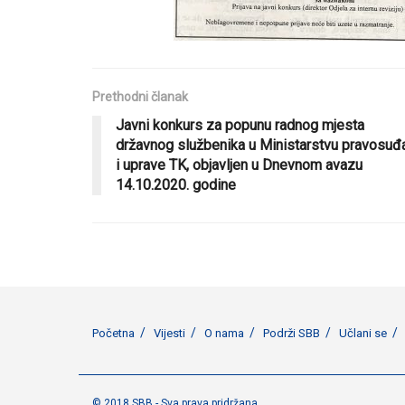
Prethodni članak
Javni konkurs za popunu radnog mjesta
državnog službenika u Ministarstvu pravosuđ
i uprave TK, objavljen u Dnevnom avazu
14.10.2020. godine
Početna
Vijesti
O nama
Podrži SBB
Učlani se
© 2018 SBB - Sva prava pridržana