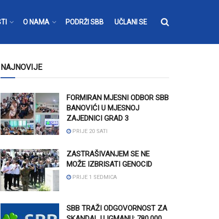
TI
O NAMA
PODRŽI SBB
UČLANI SE
NAJNOVIJE
FORMIRAN MJESNI ODBOR SBB
BANOVIĆI U MJESNOJ
ZAJEDNICI GRAD 3
PRIJE 20 SATI
ZASTRAŠIVANJEM SE NE
MOŽE IZBRISATI GENOCID
PRIJE 1 SEDMICA
SBB TRAŽI ODGOVORNOST ZA
SKANDAL U IGMANU: 780.000