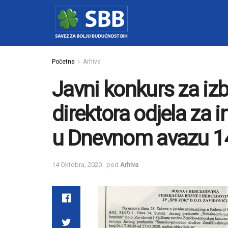
Početna
Arhiva
Javni konkurs za iz
direktora odjela za in
u Dnevnom avazu 14
14 Oktobra, 2020
pod
Arhiva