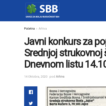
Početna
Arhiva
Javni konkurs za po
Srednjoj strukovnoj š
Dnevnom listu 14.1
14 Oktobra, 2020
pod
Arhiva