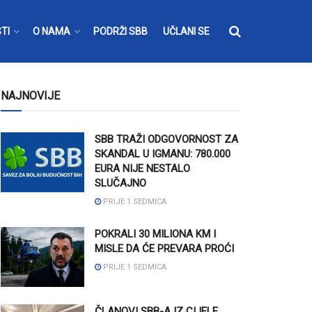
TI
O NAMA
PODRŽI SBB
UČLANI SE
NAJNOVIJE
SBB TRAŽI ODGOVORNOST ZA
SKANDAL U IGMANU: 780.000
EURA NIJE NESTALO
SLUČAJNO
PRIJE 1 SEDMICA
POKRALI 30 MILIONA KM I
MISLE DA ĆE PREVARA PROĆI
PRIJE 1 SEDMICA
ČLANOVI SBB-A IZ CIJELE