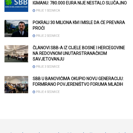
IGMANU: 780.000 EURA NIJE NESTALO SLUČAJNO
PRIJE 1 SEDMICA
POKRALI 30 MILIONA KM I MISLE DA ĆE PREVARA
PROĆI
PRIJE 2 SEDMICE
ČLANOVI SBB-A IZ CIJELE BOSNE I HERCEGOVINE
NA REDOVNOM UNUTARSTRANAČKOM
SAVJETOVANJU
PRIJE 3 SEDMICE
SBB U BANOVIĆIMA OKUPIO NOVU GENERACIJU:
FORMIRANO POVJERENIŠTVO FORUMA MLADIH
PRIJE 4 SEDMICE