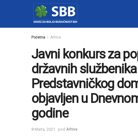
Početna
Arhiva
Javni konkurs za p
državnih službenika 
Predstavničkog dom
objavljen u Dnevno
godine
8 Marta, 2021
pod
Arhiva