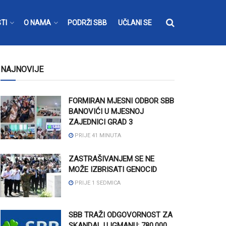
TI
O NAMA
PODRŽI SBB
UČLANI SE
NAJNOVIJE
FORMIRAN MJESNI ODBOR SBB
BANOVIĆI U MJESNOJ
ZAJEDNICI GRAD 3
PRIJE 41 MINUTA
ZASTRAŠIVANJEM SE NE
MOŽE IZBRISATI GENOCID
PRIJE 1 SEDMICA
SBB TRAŽI ODGOVORNOST ZA
SKANDAL U IGMANU: 780.000