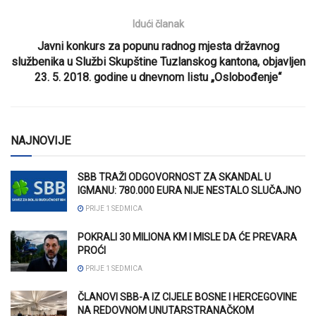
Idući članak
Javni konkurs za popunu radnog mjesta državnog
službenika u Službi Skupštine Tuzlanskog kantona, objavljen
23. 5. 2018. godine u dnevnom listu „Oslobođenje“
NAJNOVIJE
SBB TRAŽI ODGOVORNOST ZA SKANDAL U
IGMANU: 780.000 EURA NIJE NESTALO SLUČAJNO
PRIJE 1 SEDMICA
POKRALI 30 MILIONA KM I MISLE DA ĆE PREVARA
PROĆI
PRIJE 1 SEDMICA
ČLANOVI SBB-A IZ CIJELE BOSNE I HERCEGOVINE
NA REDOVNOM UNUTARSTRANAČKOM