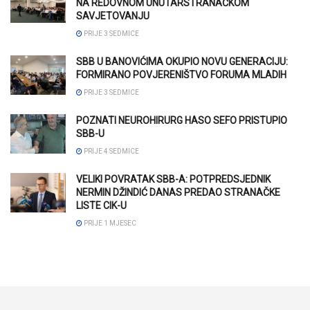
NA REDOVNOM UNUTARSTRANAČKOM
SAVJETOVANJU
PRIJE 3 SEDMICE
SBB U BANOVIĆIMA OKUPIO NOVU GENERACIJU:
FORMIRANO POVJERENIŠTVO FORUMA MLADIH
PRIJE 3 SEDMICE
POZNATI NEUROHIRURG HASO SEFO PRISTUPIO
SBB-U
PRIJE 4 SEDMICE
VELIKI POVRATAK SBB-A: POTPREDSJEDNIK
NERMIN DŽINDIĆ DANAS PREDAO STRANAČKE
LISTE CIK-U
PRIJE 1 MJESEC