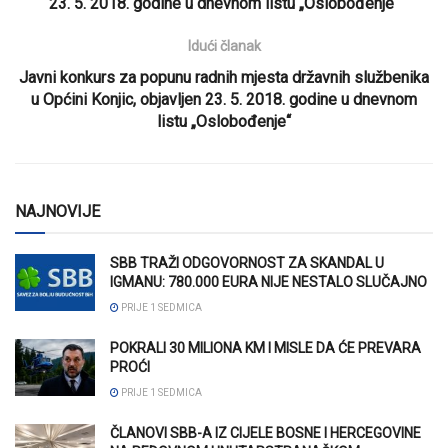
23. 5. 2018. godine u dnevnom listu „Oslobođenje“
Idući članak
Javni konkurs za popunu radnih mjesta državnih službenika
u Općini Konjic, objavljen 23. 5. 2018. godine u dnevnom
listu „Oslobođenje“
NAJNOVIJE
SBB TRAŽI ODGOVORNOST ZA SKANDAL U
IGMANU: 780.000 EURA NIJE NESTALO SLUČAJNO
PRIJE 1 SEDMICA
POKRALI 30 MILIONA KM I MISLE DA ĆE PREVARA
PROĆI
PRIJE 1 SEDMICA
ČLANOVI SBB-A IZ CIJELE BOSNE I HERCEGOVINE