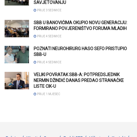
SAVJETOVANJU
PRIJE 3 SEDMICE
SBB U BANOVIĆIMA OKUPIO NOVU GENERACIJU:
FORMIRANO POVJERENIŠTVO FORUMA MLADIH
PRIJE 4 SEDMICE
POZNATI NEUROHIRURG HASO SEFO PRISTUPIO
SBB-U
PRIJE 4 SEDMICE
VELIKI POVRATAK SBB-A: POTPREDSJEDNIK
NERMIN DŽINDIĆ DANAS PREDAO STRANAČKE
LISTE CIK-U
PRIJE 1 MJESEC