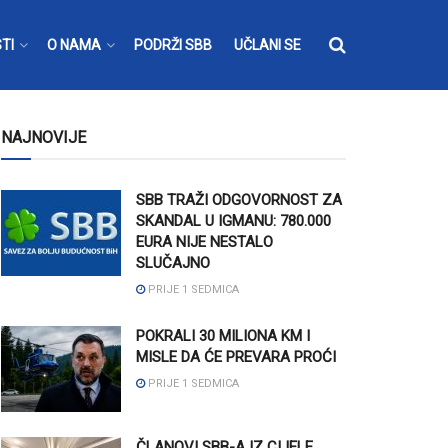
TI
O NAMA
PODRŽI SBB
UČLANI SE
NAJNOVIJE
SBB TRAŽI ODGOVORNOST ZA
SKANDAL U IGMANU: 780.000
EURA NIJE NESTALO
SLUČAJNO
PRIJE 1 SEDMICA
POKRALI 30 MILIONA KM I
MISLE DA ĆE PREVARA PROĆI
PRIJE 1 SEDMICA
ČLANOVI SBB-A IZ CIJELE