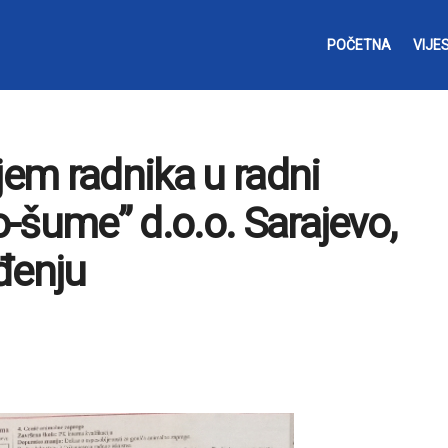
POČETNA
VIJES
jem radnika u radni
-šume” d.o.o. Sarajevo,
đenju