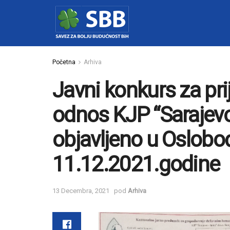
Početna
Arhiva
Javni konkurs za pri
odnos KJP “Sarajevo
objavljeno u Oslobo
11.12.2021.godine
13 Decembra, 2021
pod
Arhiva