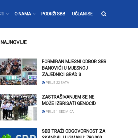
TI
O NAMA
PODRŽI SBB
UČLANI SE
NAJNOVIJE
FORMIRAN MJESNI ODBOR SBB
BANOVIĆI U MJESNOJ
ZAJEDNICI GRAD 3
PRIJE 22 SATA
ZASTRAŠIVANJEM SE NE
MOŽE IZBRISATI GENOCID
PRIJE 1 SEDMICA
SBB TRAŽI ODGOVORNOST ZA
SKANDAL U IGMANU: 780.000