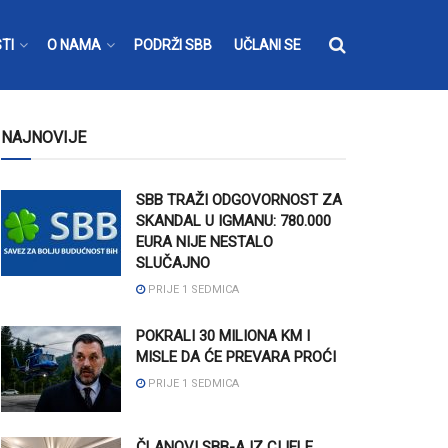
TI
O NAMA
PODRŽI SBB
UČLANI SE
NAJNOVIJE
SBB TRAŽI ODGOVORNOST ZA
SKANDAL U IGMANU: 780.000
EURA NIJE NESTALO
SLUČAJNO
PRIJE 1 SEDMICA
POKRALI 30 MILIONA KM I
MISLE DA ĆE PREVARA PROĆI
PRIJE 1 SEDMICA
ČLANOVI SBB-A IZ CIJELE