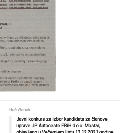
Idući članak
Javni konkurs za izbor kandidata za članove
uprave JP Autoceste FBiH d.o.o. Mostar,
objavljeno u Večernjem listu 13.12.2021.godine