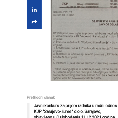
Prethodni članak
Javni konkurs za prijem radnika u radni odnos
KJP “Sarajevo-šume” d.o.o. Sarajevo,
objavljeno u Oslobođenju 11.12.2021.godine