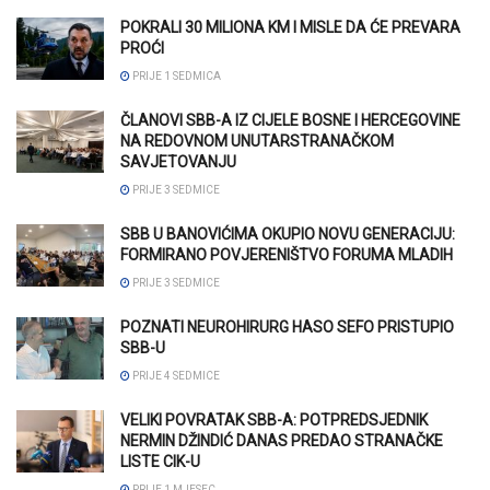
POKRALI 30 MILIONA KM I MISLE DA ĆE PREVARA
PROĆI
PRIJE 1 SEDMICA
ČLANOVI SBB-A IZ CIJELE BOSNE I HERCEGOVINE
NA REDOVNOM UNUTARSTRANAČKOM
SAVJETOVANJU
PRIJE 3 SEDMICE
SBB U BANOVIĆIMA OKUPIO NOVU GENERACIJU:
FORMIRANO POVJERENIŠTVO FORUMA MLADIH
PRIJE 3 SEDMICE
POZNATI NEUROHIRURG HASO SEFO PRISTUPIO
SBB-U
PRIJE 4 SEDMICE
VELIKI POVRATAK SBB-A: POTPREDSJEDNIK
NERMIN DŽINDIĆ DANAS PREDAO STRANAČKE
LISTE CIK-U
PRIJE 1 MJESEC